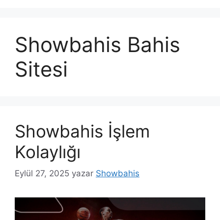
Showbahis Bahis
Sitesi
Showbahis İşlem
Kolaylığı
Eylül 27, 2025
yazar
Showbahis