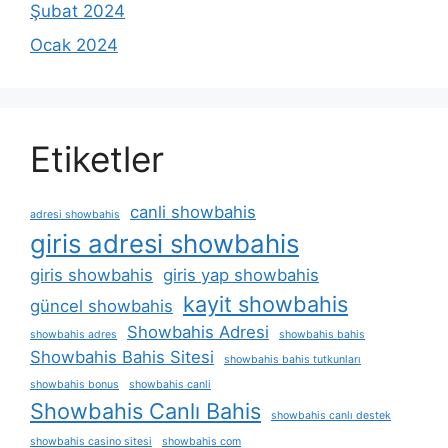
Şubat 2024
Ocak 2024
Etiketler
canli showbahis
adresi showbahis
giris adresi showbahis
giris showbahis
giris yap showbahis
kayit showbahis
güncel showbahis
Showbahis Adresi
showbahis adres
showbahis bahis
Showbahis Bahis Sitesi
showbahis bahis tutkunları
showbahis bonus
showbahis canli
Showbahis Canlı Bahis
showbahis canlı destek
showbahis casino sitesi
showbahis com