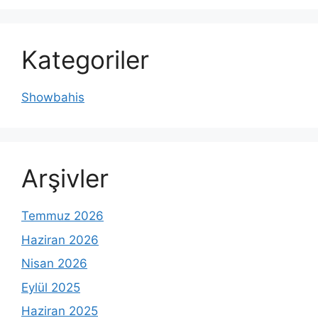
Kategoriler
Showbahis
Arşivler
Temmuz 2026
Haziran 2026
Nisan 2026
Eylül 2025
Haziran 2025