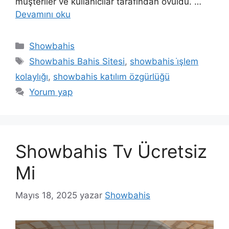
müşteriler ve kullanıcılar tarafından övüldü. …
Devamını oku
Kategoriler
Showbahis
Etiketler
Showbahis Bahis Sitesi
,
showbahis i̇şlem
kolaylığı
,
showbahis katılım özgürlüğü
Yorum yap
Showbahis Tv Ücretsiz
Mi
Mayıs 18, 2025
yazar
Showbahis