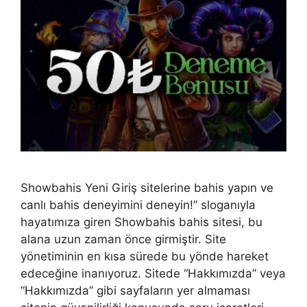
Showbahis Yeni Giriş sitelerine bahis yapın ve
canlı bahis deneyimini deneyin!” sloganıyla
hayatımıza giren Showbahis bahis sitesi, bu
alana uzun zaman önce girmiştir. Site
yönetiminin en kısa sürede bu yönde hareket
edeceğine inanıyoruz. Sitede “Hakkımızda” veya
“Hakkımızda” gibi sayfaların yer almaması