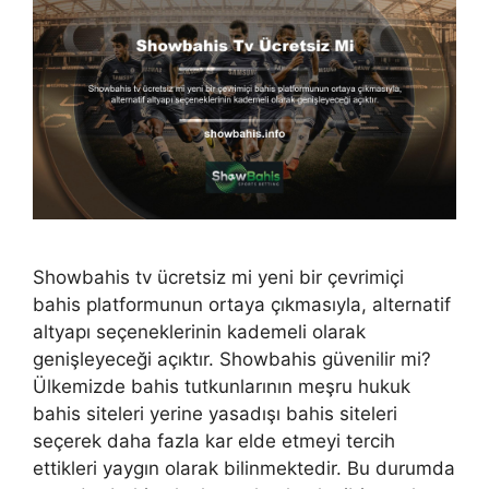
Showbahis tv ücretsiz mi yeni bir çevrimiçi
bahis platformunun ortaya çıkmasıyla, alternatif
altyapı seçeneklerinin kademeli olarak
genişleyeceği açıktır. Showbahis güvenilir mi?
Ülkemizde bahis tutkunlarının meşru hukuk
bahis siteleri yerine yasadışı bahis siteleri
seçerek daha fazla kar elde etmeyi tercih
ettikleri yaygın olarak bilinmektedir. Bu durumda