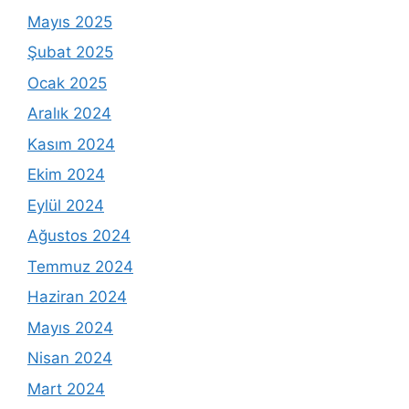
Mayıs 2025
Şubat 2025
Ocak 2025
Aralık 2024
Kasım 2024
Ekim 2024
Eylül 2024
Ağustos 2024
Temmuz 2024
Haziran 2024
Mayıs 2024
Nisan 2024
Mart 2024