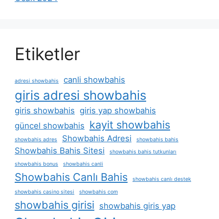
Etiketler
canli showbahis
adresi showbahis
giris adresi showbahis
giris showbahis
giris yap showbahis
kayit showbahis
güncel showbahis
Showbahis Adresi
showbahis adres
showbahis bahis
Showbahis Bahis Sitesi
showbahis bahis tutkunları
showbahis bonus
showbahis canli
Showbahis Canlı Bahis
showbahis canlı destek
showbahis casino sitesi
showbahis com
showbahis girisi
showbahis giris yap