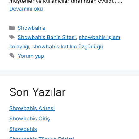
müşteriler ve kullanıcılar tarafından övüldü. …
Devamını oku
Kategoriler
Showbahis
Etiketler
Showbahis Bahis Sitesi
,
showbahis i̇şlem
kolaylığı
,
showbahis katılım özgürlüğü
Yorum yap
Son Yazılar
Showbahis Adresi
Showbahis Giriş
Showbahis