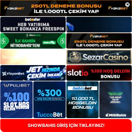
×
SHOWBAHIS GİRİŞ İÇİN TIKLAYINIZ!