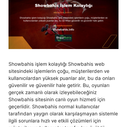
Showbahis işlem kolaylığı Showbahis web
sitesindeki işlemlerin çoğu, müşterilerden ve
kullanıcılardan yüksek puanlar alır, bu da onları
güvenilir ve güvenilir hale getirir. Bu, oyunları
gerçek zamanlı olarak izleyebileceğiniz
Showbahis sitesinin canlı oyun hizmeti için
geçerlidir. Showbahis normal kullanıcılar
tarafından yaygın olarak karşılaşmayan sistemle
ilgili sorunlara hızlı ve etkili çözümleri için