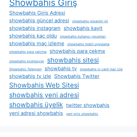
Showbahis Giriş
Showbahis Giriş Adresi
showbahis güncel adresi
showbahis güvenilir mi
showbahis instagram
showbahis kayit
showbahis kaç oldu
showbahis kullanıcı yorumları
showbahis maç izleme
showbahis mobil uygulama
showbahis para çekme
showbahis para yatırma
showbahis sitesi
showbahis promosyon
showbahis tv
Showbahis Telegram
showbahis tv canli maç izle
showbahis tv izle
Showbahis Twitter
Showbahis Web Sitesi
showbahis yeni adresi
showbahis üyelik
twitter showbahis
yeni adresi showbahis
yeni giris showbahis