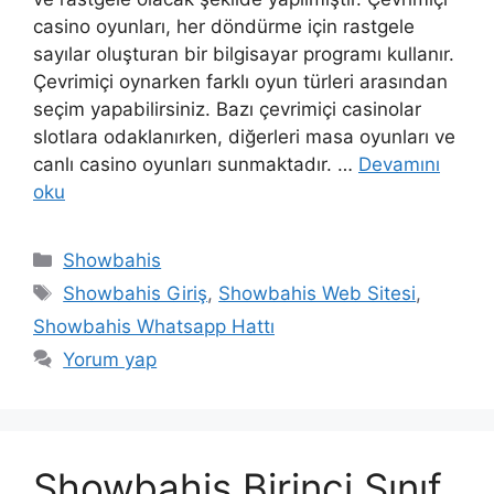
casino oyunları, her döndürme için rastgele
sayılar oluşturan bir bilgisayar programı kullanır.
Çevrimiçi oynarken farklı oyun türleri arasından
seçim yapabilirsiniz. Bazı çevrimiçi casinolar
slotlara odaklanırken, diğerleri masa oyunları ve
canlı casino oyunları sunmaktadır. …
Devamını
oku
Kategoriler
Showbahis
Etiketler
Showbahis Giriş
,
Showbahis Web Sitesi
,
Showbahis Whatsapp Hattı
Yorum yap
Showbahis Birinci Sınıf