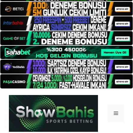
İçeriğe
atla
Menü