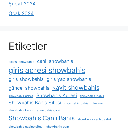
Şubat 2024
Ocak 2024
Etiketler
canli showbahis
adresi showbahis
giris adresi showbahis
giris showbahis
giris yap showbahis
kayit showbahis
güncel showbahis
Showbahis Adresi
showbahis adres
showbahis bahis
Showbahis Bahis Sitesi
showbahis bahis tutkunları
showbahis bonus
showbahis canli
Showbahis Canlı Bahis
showbahis canlı destek
showbahis casino sitesi
showbahis com