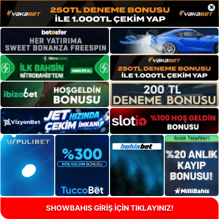
×
SHOWBAHIS GİRİŞ İÇİN TIKLAYINIZ!