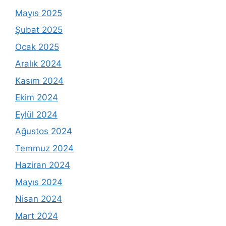
Mayıs 2025
Şubat 2025
Ocak 2025
Aralık 2024
Kasım 2024
Ekim 2024
Eylül 2024
Ağustos 2024
Temmuz 2024
Haziran 2024
Mayıs 2024
Nisan 2024
Mart 2024