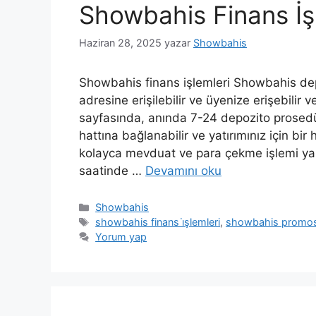
Showbahis Finans İş
Haziran 28, 2025
yazar
Showbahis
Showbahis finans işlemleri Showbahis dep
adresine erişilebilir ve üyenize erişebilir 
sayfasında, anında 7-24 depozito prosedü
hattına bağlanabilir ve yatırımınız için bi
kolayca mevduat ve para çekme işlemi yapa
saatinde …
Devamını oku
Kategoriler
Showbahis
Etiketler
showbahis finans i̇şlemleri
,
showbahis promo
Yorum yap