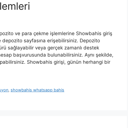
lemleri
ozito ve para çekme işlemlerine Showbahis giriş
ve depozito sayfasına erişebilirsiniz. Depozito
rü sağlayabilir veya gerçek zamanlı destek
r hesap başvurusunda bulunabilirsiniz. Aynı şekilde,
bilirsiniz. Showbahis girişi, günün herhangi bir
syon
,
showbahis whatsapp bahis