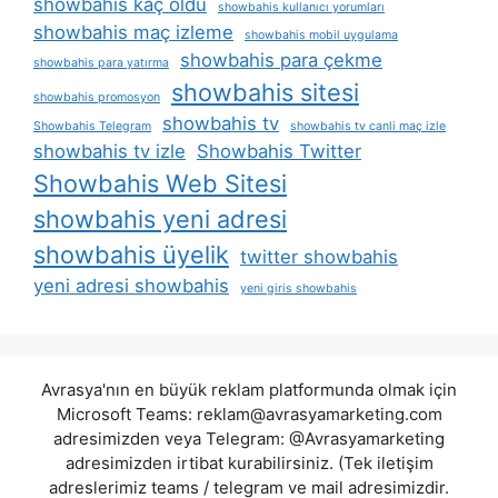
showbahis kaç oldu
showbahis kullanıcı yorumları
showbahis maç izleme
showbahis mobil uygulama
showbahis para çekme
showbahis para yatırma
showbahis sitesi
showbahis promosyon
showbahis tv
Showbahis Telegram
showbahis tv canli maç izle
showbahis tv izle
Showbahis Twitter
Showbahis Web Sitesi
showbahis yeni adresi
showbahis üyelik
twitter showbahis
yeni adresi showbahis
yeni giris showbahis
Avrasya'nın en büyük reklam platformunda olmak için
Microsoft Teams:
reklam@avrasyamarketing.com
adresimizden veya Telegram: @Avrasyamarketing
adresimizden irtibat kurabilirsiniz. (Tek iletişim
adreslerimiz teams / telegram ve mail adresimizdir.