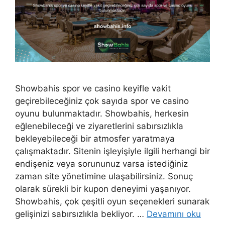
Showbahis spor ve casino keyifle vakit
geçirebileceğiniz çok sayıda spor ve casino
oyunu bulunmaktadır. Showbahis, herkesin
eğlenebileceği ve ziyaretlerini sabırsızlıkla
bekleyebileceği bir atmosfer yaratmaya
çalışmaktadır. Sitenin işleyişiyle ilgili herhangi bir
endişeniz veya sorununuz varsa istediğiniz
zaman site yönetimine ulaşabilirsiniz. Sonuç
olarak sürekli bir kupon deneyimi yaşanıyor.
Showbahis, çok çeşitli oyun seçenekleri sunarak
gelişinizi sabırsızlıkla bekliyor. …
Devamını oku