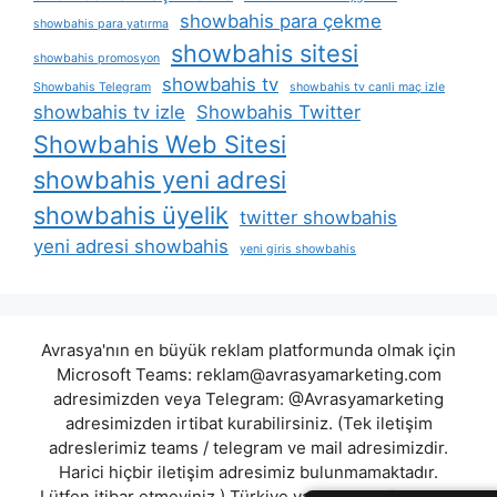
showbahis para çekme
showbahis para yatırma
showbahis sitesi
showbahis promosyon
showbahis tv
Showbahis Telegram
showbahis tv canli maç izle
showbahis tv izle
Showbahis Twitter
Showbahis Web Sitesi
showbahis yeni adresi
showbahis üyelik
twitter showbahis
yeni adresi showbahis
yeni giris showbahis
Avrasya'nın en büyük reklam platformunda olmak için
Microsoft Teams:
reklam@avrasyamarketing.com
adresimizden veya Telegram: @Avrasyamarketing
adresimizden irtibat kurabilirsiniz. (Tek iletişim
adreslerimiz teams / telegram ve mail adresimizdir.
Harici hiçbir iletişim adresimiz bulunmamaktadır.
Lütfen itibar etmeyiniz.) Türkiye yasalarına göre 7258