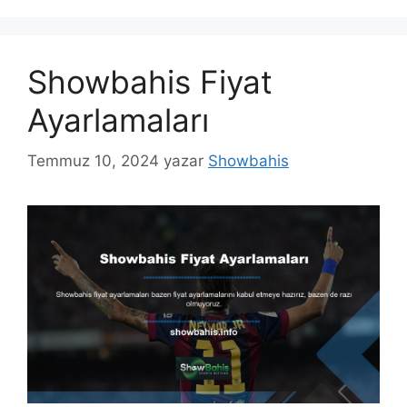
Showbahis Fiyat
Ayarlamaları
Temmuz 10, 2024
yazar
Showbahis