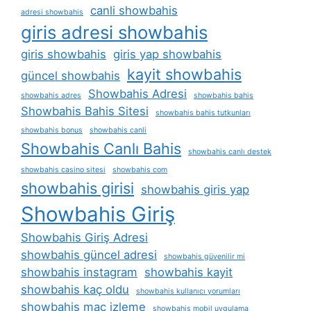
canli showbahis
adresi showbahis
giris adresi showbahis
giris showbahis
giris yap showbahis
kayit showbahis
güncel showbahis
Showbahis Adresi
showbahis adres
showbahis bahis
Showbahis Bahis Sitesi
showbahis bahis tutkunları
showbahis bonus
showbahis canli
Showbahis Canlı Bahis
showbahis canlı destek
showbahis casino sitesi
showbahis com
showbahis girisi
showbahis giris yap
Showbahis Giriş
Showbahis Giriş Adresi
showbahis güncel adresi
showbahis güvenilir mi
showbahis instagram
showbahis kayit
showbahis kaç oldu
showbahis kullanıcı yorumları
showbahis maç izleme
showbahis mobil uygulama