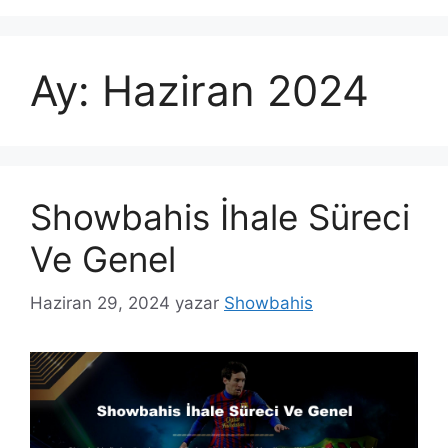
Ay:
Haziran 2024
Showbahis İhale Süreci
Ve Genel
Haziran 29, 2024
yazar
Showbahis