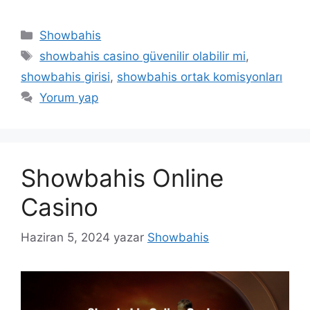
Kategoriler
Showbahis
Etiketler
showbahis casino güvenilir olabilir mi
,
showbahis girisi
,
showbahis ortak komisyonları
Yorum yap
Showbahis Online
Casino
Haziran 5, 2024
yazar
Showbahis