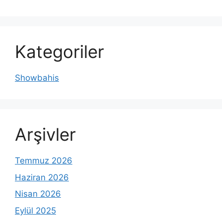
Kategoriler
Showbahis
Arşivler
Temmuz 2026
Haziran 2026
Nisan 2026
Eylül 2025