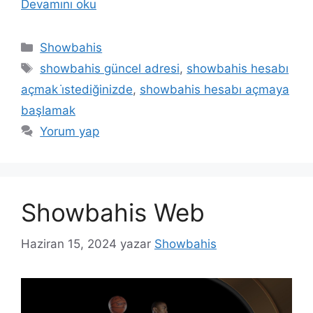
Devamını oku
Kategoriler
Showbahis
Etiketler
showbahis güncel adresi
,
showbahis hesabı
açmak i̇stediğinizde
,
showbahis hesabı açmaya
başlamak
Yorum yap
Showbahis Web
Haziran 15, 2024
yazar
Showbahis