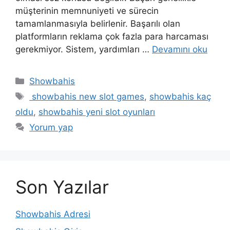
müşterinin memnuniyeti ve sürecin
tamamlanmasıyla belirlenir. Başarılı olan
platformların reklama çok fazla para harcaması
gerekmiyor. Sistem, yardımları …
Devamını oku
Kategoriler
Showbahis
Etiketler
showbahis new slot games
,
showbahis kaç
oldu
,
showbahis yeni slot oyunları
Yorum yap
Son Yazılar
Showbahis Adresi