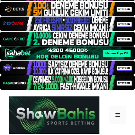
İçeriğe
atla
Menü