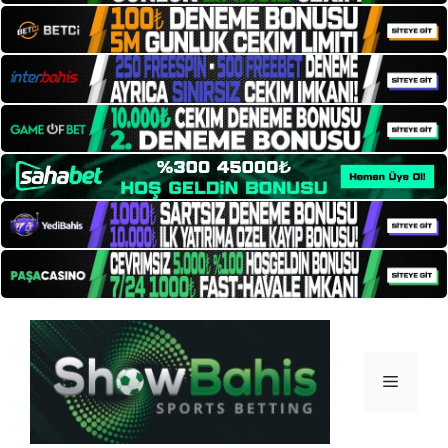
İçeriğe
atla
Menü