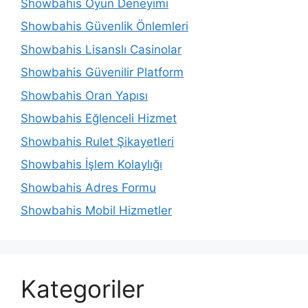
Showbahis Oyun Deneyimi
Showbahis Güvenlik Önlemleri
Showbahis Lisanslı Casinolar
Showbahis Güvenilir Platform
Showbahis Oran Yapısı
Showbahis Eğlenceli Hizmet
Showbahis Rulet Şikayetleri
Showbahis İşlem Kolaylığı
Showbahis Adres Formu
Showbahis Mobil Hizmetler
Kategoriler