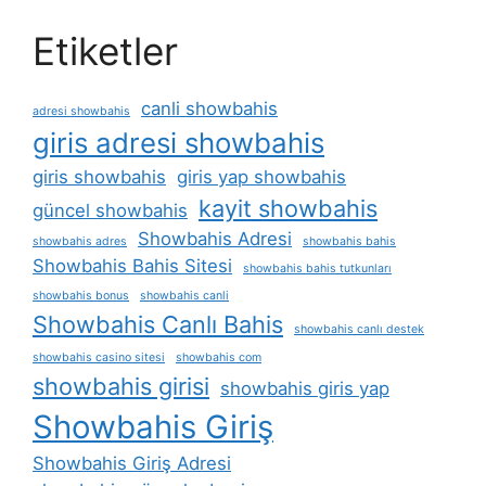
Etiketler
canli showbahis
adresi showbahis
giris adresi showbahis
giris showbahis
giris yap showbahis
kayit showbahis
güncel showbahis
Showbahis Adresi
showbahis adres
showbahis bahis
Showbahis Bahis Sitesi
showbahis bahis tutkunları
showbahis bonus
showbahis canli
Showbahis Canlı Bahis
showbahis canlı destek
showbahis casino sitesi
showbahis com
showbahis girisi
showbahis giris yap
Showbahis Giriş
Showbahis Giriş Adresi