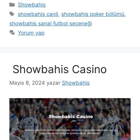
Kategoriler
Showbahis
Etiketler
showbahis canli
,
showbahis poker bölümü
,
showbahis sanal futbol seçeneği
Yorum yap
Showbahis Casino
Mayıs 8, 2024
yazar
Showbahis