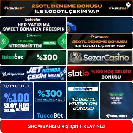
×
SHOWBAHIS GİRİŞ İÇİN TIKLAYINIZ!