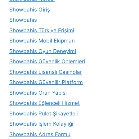
Showbahis Giriş
Showbahis
Showbahis Türkiye Erişimi
Showbahis Mobil Ekipman
Showbahis Oyun Deneyimi
Showbahis Güvenlik Önlemleri
Showbahis Lisanslı Casinolar
Showbahis Güvenilir Platform
Showbahis Oran Yapısı
Showbahis Eğlenceli Hizmet
Showbahis Rulet Şikayetleri
Showbahis İşlem Kolaylığı
Showbahis Adres Formu