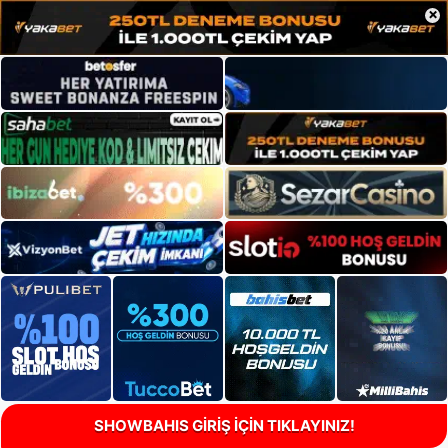
×
SHOWBAHIS GİRİŞ İÇİN TIKLAYINIZ!