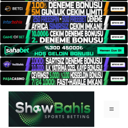
İçeriğe
atla
Menü