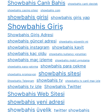
Showbahis Canlı Bahis
showbahis canlı destek
showbahis casino sitesi
showbahis com
showbahis girisi
showbahis giris yap
Showbahis Giriş
Showbahis Giriş Adresi
showbahis güncel adresi
showbahis güvenilir mi
showbahis instagram
showbahis kayit
showbahis kaç oldu
showbahis kullanıcı yorumları
showbahis maç izleme
showbahis mobil uygulama
showbahis para çekme
showbahis para yatırma
showbahis sitesi
showbahis promosyon
showbahis tv
Showbahis Telegram
showbahis tv canli maç izle
showbahis tv izle
Showbahis Twitter
Showbahis Web Sitesi
showbahis yeni adresi
showbahis üyelik
twitter showbahis