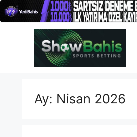
İçeriğe
atla
Ay:
Nisan 2026