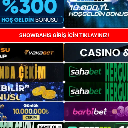
SHOWBAHIS GİRİŞ İÇİN TIKLAYINIZ!