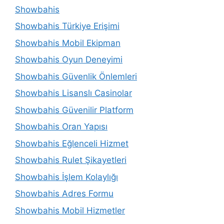
Showbahis
Showbahis Türkiye Erişimi
Showbahis Mobil Ekipman
Showbahis Oyun Deneyimi
Showbahis Güvenlik Önlemleri
Showbahis Lisanslı Casinolar
Showbahis Güvenilir Platform
Showbahis Oran Yapısı
Showbahis Eğlenceli Hizmet
Showbahis Rulet Şikayetleri
Showbahis İşlem Kolaylığı
Showbahis Adres Formu
Showbahis Mobil Hizmetler