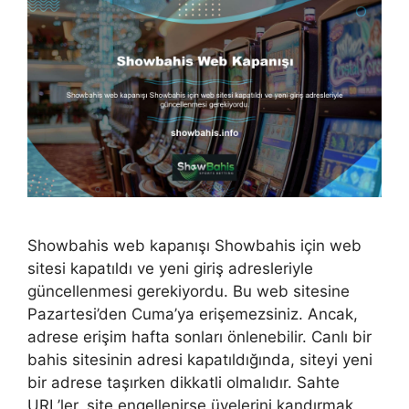
Showbahis web kapanışı Showbahis için web
sitesi kapatıldı ve yeni giriş adresleriyle
güncellenmesi gerekiyordu. Bu web sitesine
Pazartesi’den Cuma’ya erişemezsiniz. Ancak,
adrese erişim hafta sonları önlenebilir. Canlı bir
bahis sitesinin adresi kapatıldığında, siteyi yeni
bir adrese taşırken dikkatli olmalıdır. Sahte
URL’ler, site engellenirse üyelerini kandırmak