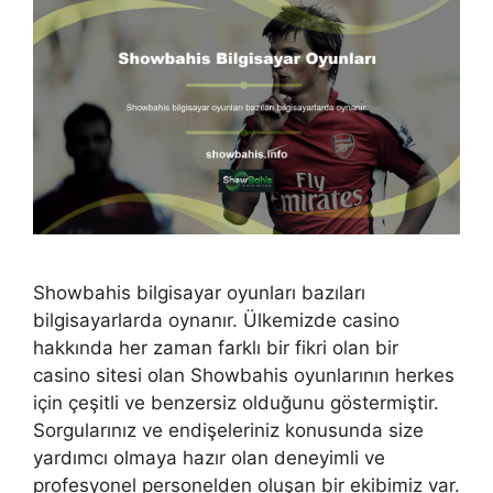
Showbahis bilgisayar oyunları bazıları
bilgisayarlarda oynanır. Ülkemizde casino
hakkında her zaman farklı bir fikri olan bir
casino sitesi olan Showbahis oyunlarının herkes
için çeşitli ve benzersiz olduğunu göstermiştir.
Sorgularınız ve endişeleriniz konusunda size
yardımcı olmaya hazır olan deneyimli ve
profesyonel personelden oluşan bir ekibimiz var.