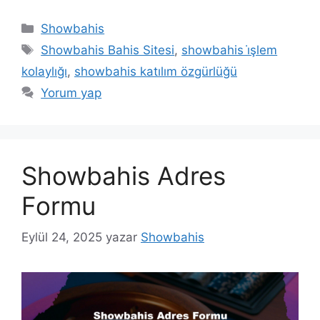
Kategoriler
Showbahis
Etiketler
Showbahis Bahis Sitesi
,
showbahis i̇şlem
kolaylığı
,
showbahis katılım özgürlüğü
Yorum yap
Showbahis Adres
Formu
Eylül 24, 2025
yazar
Showbahis