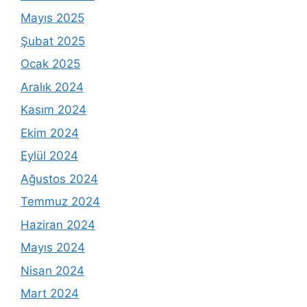
Mayıs 2025
Şubat 2025
Ocak 2025
Aralık 2024
Kasım 2024
Ekim 2024
Eylül 2024
Ağustos 2024
Temmuz 2024
Haziran 2024
Mayıs 2024
Nisan 2024
Mart 2024