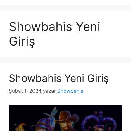
Showbahis Yeni
Giriş
Showbahis Yeni Giriş
Şubat 1, 2024
yazar
Showbahis