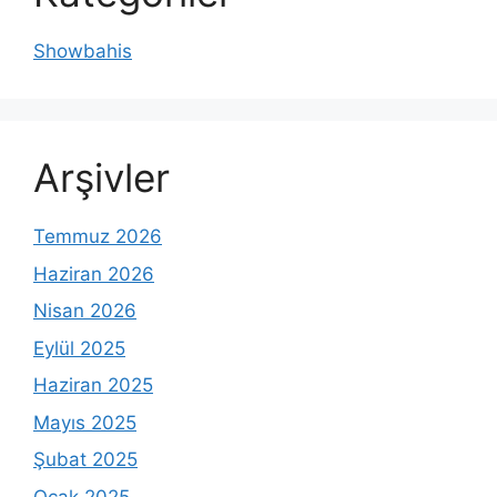
Showbahis
Arşivler
Temmuz 2026
Haziran 2026
Nisan 2026
Eylül 2025
Haziran 2025
Mayıs 2025
Şubat 2025
Ocak 2025