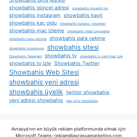
showbahis güncel adresi
showbahis güvenilir mi
showbahis instagram
showbahis kayit
showbahis kaç oldu
showbahis kullanıcı yorumları
showbahis maç izleme
showbahis mobil uygulama
showbahis para çekme
showbahis para yatırma
showbahis sitesi
showbahis promosyon
showbahis tv
Showbahis Telegram
showbahis tv canli maç izle
showbahis tv izle
Showbahis Twitter
Showbahis Web Sitesi
showbahis yeni adresi
showbahis üyelik
twitter showbahis
yeni adresi showbahis
yeni giris showbahis
Avrasya'nın en büyük reklam platformunda olmak için
Microsoft Teams:
reklam@avrasyamarketing.com