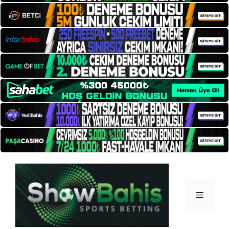
İçeriğe
atla
Menü