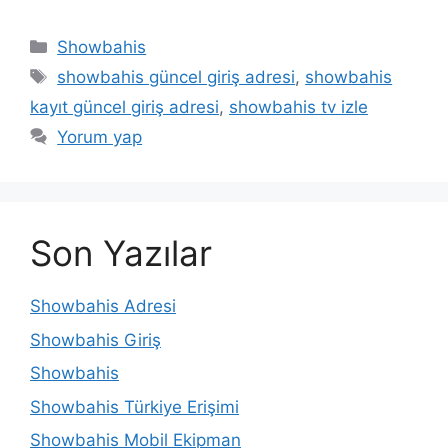
Kategoriler
Showbahis
Etiketler
showbahis güncel giriş adresi
,
showbahis
kayıt güncel giriş adresi
,
showbahis tv izle
Yorum yap
Son Yazılar
Showbahis Adresi
Showbahis Giriş
Showbahis
Showbahis Türkiye Erişimi
Showbahis Mobil Ekipman