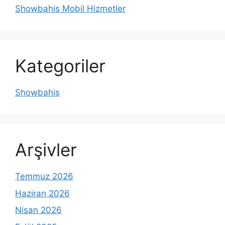
Showbahis Mobil Hizmetler
Kategoriler
Showbahis
Arşivler
Temmuz 2026
Haziran 2026
Nisan 2026