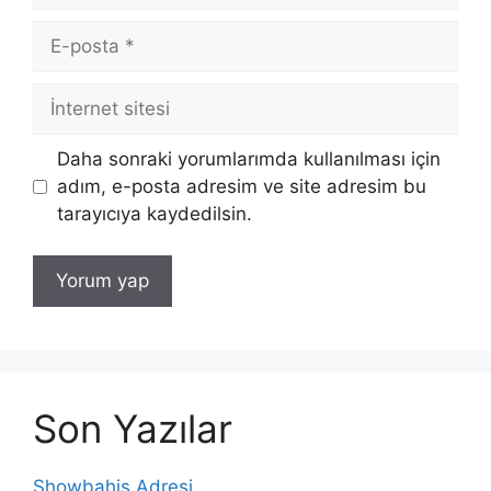
E-
posta
İnternet
sitesi
Daha sonraki yorumlarımda kullanılması için
adım, e-posta adresim ve site adresim bu
tarayıcıya kaydedilsin.
Son Yazılar
Showbahis Adresi