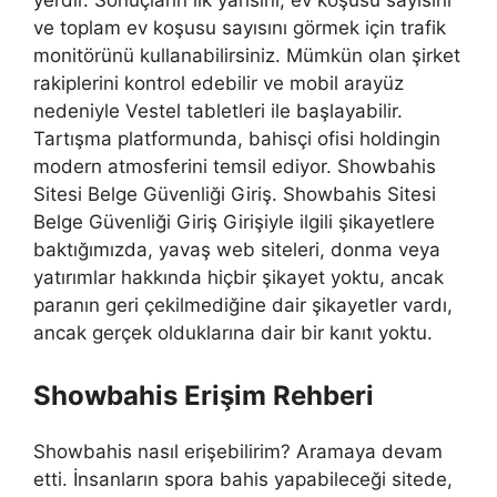
yerdir. Sonuçların ilk yarısını, ev koşusu sayısını
ve toplam ev koşusu sayısını görmek için trafik
monitörünü kullanabilirsiniz. Mümkün olan şirket
rakiplerini kontrol edebilir ve mobil arayüz
nedeniyle Vestel tabletleri ile başlayabilir.
Tartışma platformunda, bahisçi ofisi holdingin
modern atmosferini temsil ediyor. Showbahis
Sitesi Belge Güvenliği Giriş. Showbahis Sitesi
Belge Güvenliği Giriş Girişiyle ilgili şikayetlere
baktığımızda, yavaş web siteleri, donma veya
yatırımlar hakkında hiçbir şikayet yoktu, ancak
paranın geri çekilmediğine dair şikayetler vardı,
ancak gerçek olduklarına dair bir kanıt yoktu.
Showbahis Erişim Rehberi
Showbahis nasıl erişebilirim? Aramaya devam
etti. İnsanların spora bahis yapabileceği sitede,