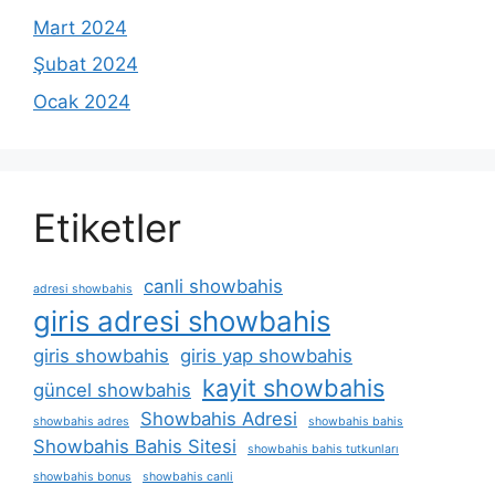
Mart 2024
Şubat 2024
Ocak 2024
Etiketler
canli showbahis
adresi showbahis
giris adresi showbahis
giris showbahis
giris yap showbahis
kayit showbahis
güncel showbahis
Showbahis Adresi
showbahis adres
showbahis bahis
Showbahis Bahis Sitesi
showbahis bahis tutkunları
showbahis bonus
showbahis canli