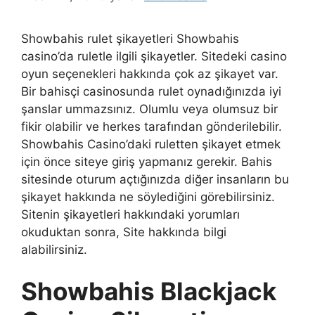
Showbahis rulet şikayetleri Showbahis
casino’da ruletle ilgili şikayetler. Sitedeki casino
oyun seçenekleri hakkında çok az şikayet var.
Bir bahisçi casinosunda rulet oynadığınızda iyi
şanslar ummazsınız. Olumlu veya olumsuz bir
fikir olabilir ve herkes tarafından gönderilebilir.
Showbahis Casino’daki ruletten şikayet etmek
için önce siteye giriş yapmanız gerekir. Bahis
sitesinde oturum açtığınızda diğer insanların bu
şikayet hakkında ne söylediğini görebilirsiniz.
Sitenin şikayetleri hakkındaki yorumları
okuduktan sonra, Site hakkında bilgi
alabilirsiniz.
Showbahis Blackjack