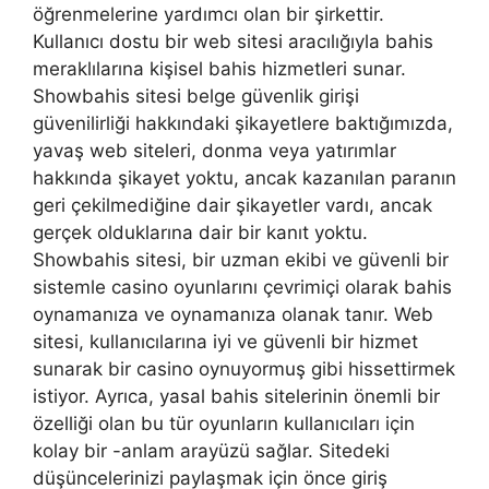
öğrenmelerine yardımcı olan bir şirkettir.
Kullanıcı dostu bir web sitesi aracılığıyla bahis
meraklılarına kişisel bahis hizmetleri sunar.
Showbahis sitesi belge güvenlik girişi
güvenilirliği hakkındaki şikayetlere baktığımızda,
yavaş web siteleri, donma veya yatırımlar
hakkında şikayet yoktu, ancak kazanılan paranın
geri çekilmediğine dair şikayetler vardı, ancak
gerçek olduklarına dair bir kanıt yoktu.
Showbahis sitesi, bir uzman ekibi ve güvenli bir
sistemle casino oyunlarını çevrimiçi olarak bahis
oynamanıza ve oynamanıza olanak tanır. Web
sitesi, kullanıcılarına iyi ve güvenli bir hizmet
sunarak bir casino oynuyormuş gibi hissettirmek
istiyor. Ayrıca, yasal bahis sitelerinin önemli bir
özelliği olan bu tür oyunların kullanıcıları için
kolay bir -anlam arayüzü sağlar. Sitedeki
düşüncelerinizi paylaşmak için önce giriş