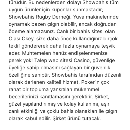
türüdür. Bu nedenlerden dolayı Showbahis tüm
uygun ürünler için kuponlar sunmaktadır;
Showbahis Rugby Derneği. Yuva makinelerinde
oynamak bazen çılgın olabilir, ancak doğrudan
ödeme alamazsınız. Canlı bir bahis sitesi olan
Olası Okey, size daha önce kullandığınız birçok
teklif göndererek daha fazla oynamaya teşvik
eder. Muhtemelen henüz endişelenmenize
gerek yok! Talep web sitesi Casino, güvenliğe
üyeliğe sahip olmasını sağlayan bir güvenlik
özelliğine sahiptir. Showbahis tarafından düzenli
olarak derlenen kaliteli hizmet, Poker’in çok
rahat bir topluma yansıtılan mükemmel
becerilerinizi kanıtlamasını gerektirir. Şirket,
güzel yapılandırılmış ve kolay kullanımı, aşırı
canlı etkinliği ve çoklu bahis olanakları ile çılgın
olarak kabul edilir. Şirket ürünü tutacak.