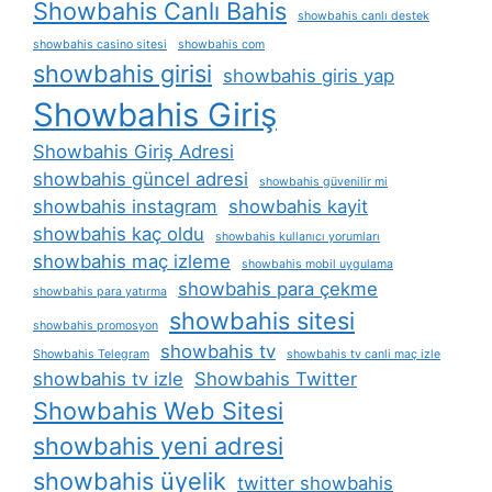
Showbahis Canlı Bahis
showbahis canlı destek
showbahis casino sitesi
showbahis com
showbahis girisi
showbahis giris yap
Showbahis Giriş
Showbahis Giriş Adresi
showbahis güncel adresi
showbahis güvenilir mi
showbahis instagram
showbahis kayit
showbahis kaç oldu
showbahis kullanıcı yorumları
showbahis maç izleme
showbahis mobil uygulama
showbahis para çekme
showbahis para yatırma
showbahis sitesi
showbahis promosyon
showbahis tv
Showbahis Telegram
showbahis tv canli maç izle
showbahis tv izle
Showbahis Twitter
Showbahis Web Sitesi
showbahis yeni adresi
showbahis üyelik
twitter showbahis