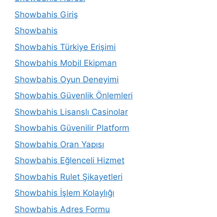
Showbahis Giriş
Showbahis
Showbahis Türkiye Erişimi
Showbahis Mobil Ekipman
Showbahis Oyun Deneyimi
Showbahis Güvenlik Önlemleri
Showbahis Lisanslı Casinolar
Showbahis Güvenilir Platform
Showbahis Oran Yapısı
Showbahis Eğlenceli Hizmet
Showbahis Rulet Şikayetleri
Showbahis İşlem Kolaylığı
Showbahis Adres Formu