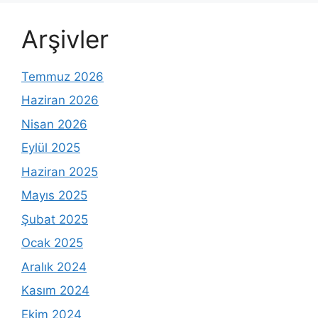
Arşivler
Temmuz 2026
Haziran 2026
Nisan 2026
Eylül 2025
Haziran 2025
Mayıs 2025
Şubat 2025
Ocak 2025
Aralık 2024
Kasım 2024
Ekim 2024