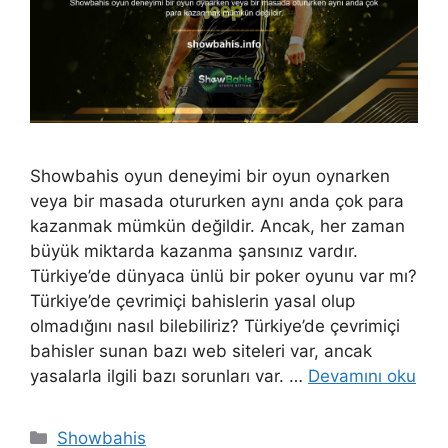
Showbahis oyun deneyimi bir oyun oynarken
veya bir masada otururken aynı anda çok para
kazanmak mümkün değildir. Ancak, her zaman
büyük miktarda kazanma şansınız vardır.
Türkiye’de dünyaca ünlü bir poker oyunu var mı?
Türkiye’de çevrimiçi bahislerin yasal olup
olmadığını nasıl bilebiliriz? Türkiye’de çevrimiçi
bahisler sunan bazı web siteleri var, ancak
yasalarla ilgili bazı sorunları var. …
Devamını oku
Kategoriler
Showbahis