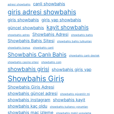
canli showbahis
adresi showbahis
giris adresi showbahis
giris showbahis
giris yap showbahis
kayit showbahis
güncel showbahis
Showbahis Adresi
showbahis adres
showbahis bahis
Showbahis Bahis Sitesi
showbahis bahis tutkunları
showbahis bonus
showbahis canli
Showbahis Canlı Bahis
showbahis canlı destek
showbahis casino sitesi
showbahis com
showbahis girisi
showbahis giris yap
Showbahis Giriş
Showbahis Giriş Adresi
showbahis güncel adresi
showbahis güvenilir mi
showbahis instagram
showbahis kayit
showbahis kaç oldu
showbahis kullanıcı yorumları
showbahis maç izleme
showbahis mobil uygulama