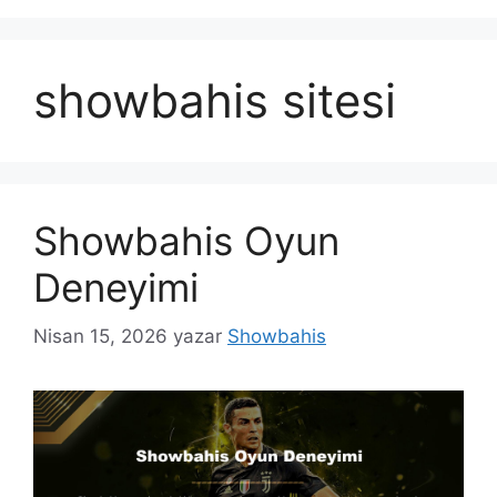
showbahis sitesi
Showbahis Oyun
Deneyimi
Nisan 15, 2026
yazar
Showbahis