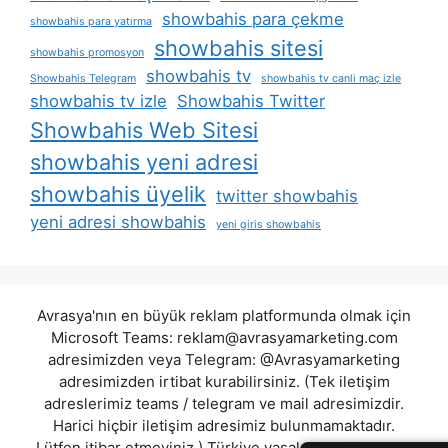
showbahis para çekme
showbahis para yatırma
showbahis sitesi
showbahis promosyon
showbahis tv
Showbahis Telegram
showbahis tv canli maç izle
showbahis tv izle
Showbahis Twitter
Showbahis Web Sitesi
showbahis yeni adresi
showbahis üyelik
twitter showbahis
yeni adresi showbahis
yeni giris showbahis
Avrasya'nın en büyük reklam platformunda olmak için
Microsoft Teams:
reklam@avrasyamarketing.com
adresimizden veya Telegram: @Avrasyamarketing
adresimizden irtibat kurabilirsiniz. (Tek iletişim
adreslerimiz teams / telegram ve mail adresimizdir.
Harici hiçbir iletişim adresimiz bulunmamaktadır.
Lütfen itibar etmeyiniz.) Türkiye yasalarına göre 7258