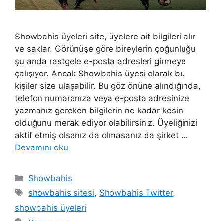
Showbahis üyeleri site, üyelere ait bilgileri alır
ve saklar. Görünüşe göre bireylerin çoğunluğu
şu anda rastgele e-posta adresleri girmeye
çalışıyor. Ancak Showbahis üyesi olarak bu
kişiler size ulaşabilir. Bu göz önüne alındığında,
telefon numaranıza veya e-posta adresinize
yazmanız gereken bilgilerin ne kadar kesin
olduğunu merak ediyor olabilirsiniz. Üyeliğinizi
aktif etmiş olsanız da olmasanız da şirket …
Devamını oku
Kategoriler
Showbahis
Etiketler
showbahis sitesi
,
Showbahis Twitter
,
showbahis üyeleri