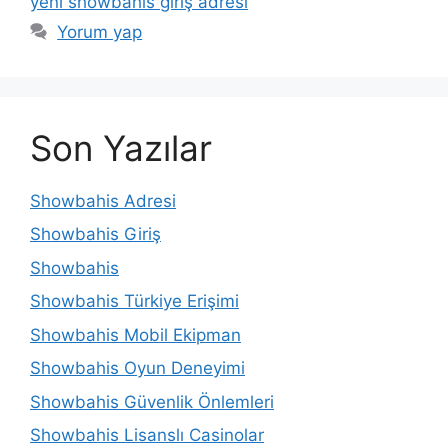
yeni showbahis giriş adresi
Yorum yap
Son Yazılar
Showbahis Adresi
Showbahis Giriş
Showbahis
Showbahis Türkiye Erişimi
Showbahis Mobil Ekipman
Showbahis Oyun Deneyimi
Showbahis Güvenlik Önlemleri
Showbahis Lisanslı Casinolar