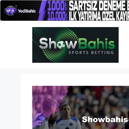
İçeriğe
atla