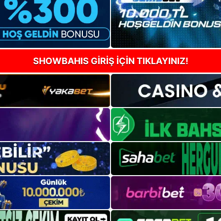
SHOWBAHIS GİRİŞ İÇİN TIKLAYINIZ!