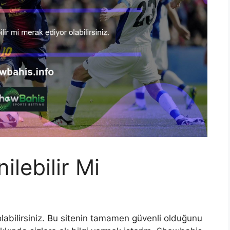
lebilir Mi
labilirsiniz. Bu sitenin tamamen güvenli olduğunu