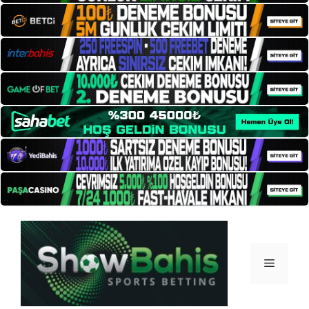
İçeriğe
atla
Menü