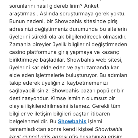
sorunlarını nasıl giderebilirim? Anket
araştırması. Aslında soruşturmaya gerek yoktu.
Bunun nedeni, bir Showbahis sitesinde giriş
adresinizi değiştirmeniz durumunda bu sitelerin
üyelerini sürekli olarak bilgilendirecek olmasıdır.
Zamanla bireyler üyelik bilgilerini değiştirmeden
casino platformuna giriş yapmaya ve kazanç
biriktirmeye başladılar. Showbahis web sitesi,
üyelerini kar elde eden ve aynı zamanda kar
elde eden işletmelerle buluşturuyor. Bu adımları
takip ederek üyeliğinizi kaybetmemenizi
sağlayabilirsiniz. Showbahis pazarı popüler bir
destinasyondur. Kimse isminin olumsuz bir
olayla ilişkilendirilmesini istemez. Gerekli tüm
bilgiler ve iletişim bilgileri baştan itibaren
belgelenmelidir. Bu
Showbahis
işlemi
tamamladıktan sonra kendi kişisel
Showbahis
kayıt güncel giriş adresi
ofis hesabınıza erişim