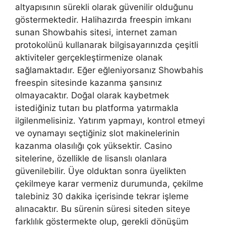
altyapısının sürekli olarak güvenilir olduğunu
göstermektedir. Halihazırda freespin imkanı
sunan Showbahis sitesi, internet zaman
protokolünü kullanarak bilgisayarınızda çeşitli
aktiviteler gerçekleştirmenize olanak
sağlamaktadır. Eğer eğleniyorsanız Showbahis
freespin sitesinde kazanma şansınız
olmayacaktır. Doğal olarak kaybetmek
istediğiniz tutarı bu platforma yatırmakla
ilgilenmelisiniz. Yatırım yapmayı, kontrol etmeyi
ve oynamayı seçtiğiniz slot makinelerinin
kazanma olasılığı çok yüksektir. Casino
sitelerine, özellikle de lisanslı olanlara
güvenilebilir. Üye olduktan sonra üyelikten
çekilmeye karar vermeniz durumunda, çekilme
talebiniz 30 dakika içerisinde tekrar işleme
alınacaktır. Bu sürenin süresi siteden siteye
farklılık göstermekte olup, gerekli dönüşüm