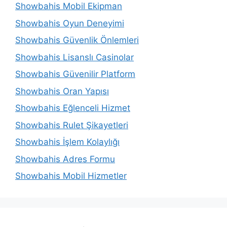
Showbahis Mobil Ekipman
Showbahis Oyun Deneyimi
Showbahis Güvenlik Önlemleri
Showbahis Lisanslı Casinolar
Showbahis Güvenilir Platform
Showbahis Oran Yapısı
Showbahis Eğlenceli Hizmet
Showbahis Rulet Şikayetleri
Showbahis İşlem Kolaylığı
Showbahis Adres Formu
Showbahis Mobil Hizmetler