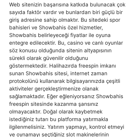
Web sitenizin başarısına katkıda bulunacak çok
sayıda faktör vardır ve bunlardan biri güçlü bir
giriş adresine sahip olmaktır. Bu sitedeki spor
bahisleri ve Showbahis özel hizmetler,
Showbahis belirleyeceği fiyatlar ile oyuna
entegre edilecektir. Bu, casino ve canlı oyunlar
söz konusu olduğunda sitenin altyapısının
sürekli olarak güvenilir olduğunu
göstermektedir. Halihazırda freespin imkanı
sunan Showbahis sitesi, internet zaman
protokolünü kullanarak bilgisayarınızda çeşitli
aktiviteler gerçekleştirmenize olanak
sağlamaktadır. Eğer eğleniyorsanız Showbahis
freespin sitesinde kazanma şansınız
olmayacaktır. Doğal olarak kaybetmek
istediğiniz tutarı bu platforma yatırmakla
ilgilenmelisiniz. Yatırım yapmayı, kontrol etmeyi
ve oynamayı seçtiğiniz slot makinelerinin