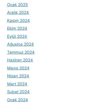
Ocak 2025
Aralık 2024
Kasım 2024
Ekim 2024
Eylül 2024
Ağustos 2024
Temmuz 2024
Haziran 2024
Mayıs 2024
Nisan 2024
Mart 2024
Şubat 2024
Ocak 2024