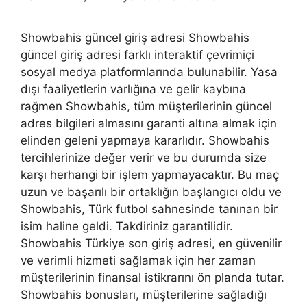
Showbahis güncel giriş adresi Showbahis
güncel giriş adresi farklı interaktif çevrimiçi
sosyal medya platformlarında bulunabilir. Yasa
dışı faaliyetlerin varlığına ve gelir kaybına
rağmen Showbahis, tüm müşterilerinin güncel
adres bilgileri almasını garanti altına almak için
elinden geleni yapmaya kararlıdır. Showbahis
tercihlerinize değer verir ve bu durumda size
karşı herhangi bir işlem yapmayacaktır. Bu maç
uzun ve başarılı bir ortaklığın başlangıcı oldu ve
Showbahis, Türk futbol sahnesinde tanınan bir
isim haline geldi. Takdiriniz garantilidir.
Showbahis Türkiye son giriş adresi, en güvenilir
ve verimli hizmeti sağlamak için her zaman
müşterilerinin finansal istikrarını ön planda tutar.
Showbahis bonusları, müşterilerine sağladığı