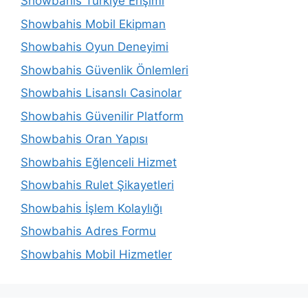
Showbahis Türkiye Erişimi
Showbahis Mobil Ekipman
Showbahis Oyun Deneyimi
Showbahis Güvenlik Önlemleri
Showbahis Lisanslı Casinolar
Showbahis Güvenilir Platform
Showbahis Oran Yapısı
Showbahis Eğlenceli Hizmet
Showbahis Rulet Şikayetleri
Showbahis İşlem Kolaylığı
Showbahis Adres Formu
Showbahis Mobil Hizmetler