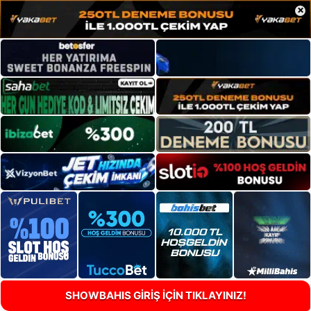
×
SHOWBAHIS GİRİŞ İÇİN TIKLAYINIZ!