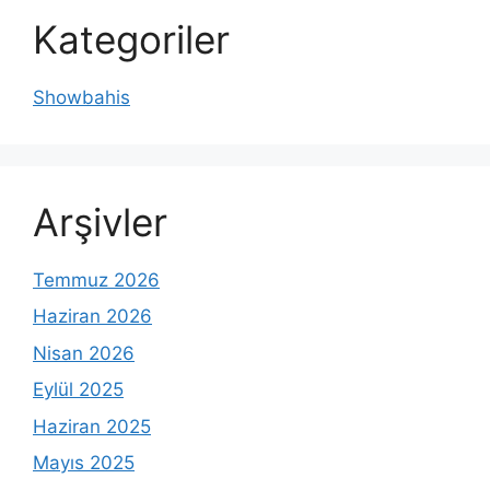
Kategoriler
Showbahis
Arşivler
Temmuz 2026
Haziran 2026
Nisan 2026
Eylül 2025
Haziran 2025
Mayıs 2025