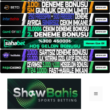
İçeriğe
atla
Menü