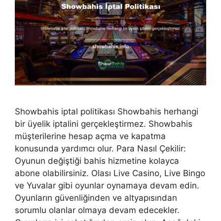
Showbahis iptal politikası Showbahis herhangi
bir üyelik iptalini gerçekleştirmez. Showbahis
müşterilerine hesap açma ve kapatma
konusunda yardımcı olur. Para Nasıl Çekilir:
Oyunun değiştiği bahis hizmetine kolayca
abone olabilirsiniz. Olası Live Casino, Live Bingo
ve Yuvalar gibi oyunlar oynamaya devam edin.
Oyunların güvenliğinden ve altyapısından
sorumlu olanlar olmaya devam edecekler.