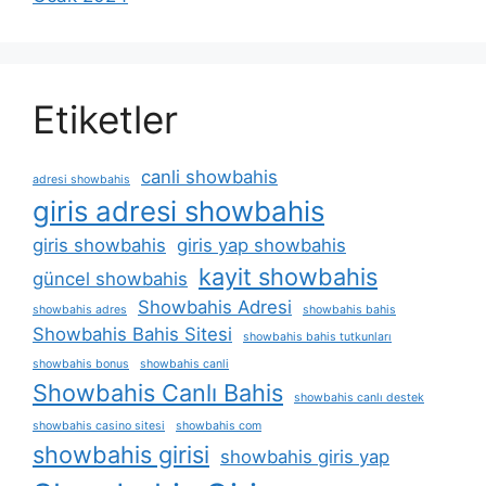
Etiketler
canli showbahis
adresi showbahis
giris adresi showbahis
giris showbahis
giris yap showbahis
kayit showbahis
güncel showbahis
Showbahis Adresi
showbahis adres
showbahis bahis
Showbahis Bahis Sitesi
showbahis bahis tutkunları
showbahis bonus
showbahis canli
Showbahis Canlı Bahis
showbahis canlı destek
showbahis casino sitesi
showbahis com
showbahis girisi
showbahis giris yap