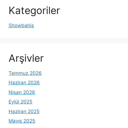
Kategoriler
Showbahis
Arşivler
Temmuz 2026
Haziran 2026
Nisan 2026
Eylül 2025
Haziran 2025
Mayıs 2025