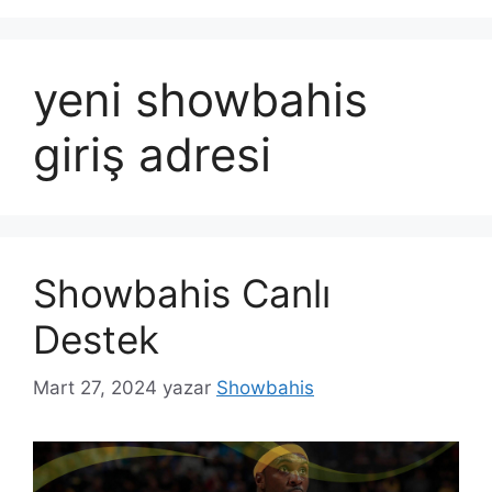
yeni showbahis
giriş adresi
Showbahis Canlı
Destek
Mart 27, 2024
yazar
Showbahis