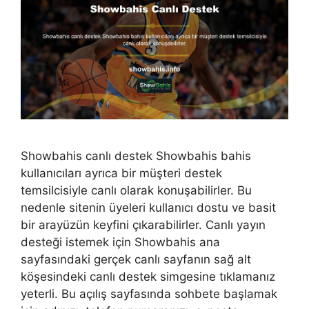
Showbahis canlı destek Showbahis bahis
kullanıcıları ayrıca bir müşteri destek
temsilcisiyle canlı olarak konuşabilirler. Bu
nedenle sitenin üyeleri kullanıcı dostu ve basit
bir arayüzün keyfini çıkarabilirler. Canlı yayın
desteği istemek için Showbahis ana
sayfasındaki gerçek canlı sayfanın sağ alt
köşesindeki canlı destek simgesine tıklamanız
yeterli. Bu açılış sayfasında sohbete başlamak