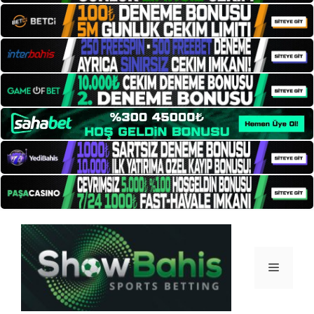
İçeriğe
atla
Menü