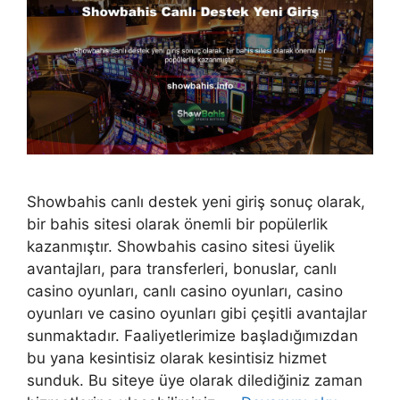
Showbahis canlı destek yeni giriş sonuç olarak,
bir bahis sitesi olarak önemli bir popülerlik
kazanmıştır. Showbahis casino sitesi üyelik
avantajları, para transferleri, bonuslar, canlı
casino oyunları, canlı casino oyunları, casino
oyunları ve casino oyunları gibi çeşitli avantajlar
sunmaktadır. Faaliyetlerimize başladığımızdan
bu yana kesintisiz olarak kesintisiz hizmet
sunduk. Bu siteye üye olarak dilediğiniz zaman