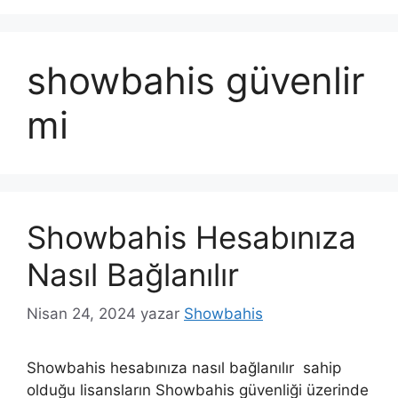
showbahis güvenlir
mi
Showbahis Hesabınıza
Nasıl Bağlanılır
Nisan 24, 2024
yazar
Showbahis
Showbahis hesabınıza nasıl bağlanılır sahip
olduğu lisansların Showbahis güvenliği üzerinde