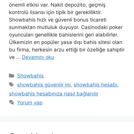
önemli etkisi var. Nakit depozito, geçmiş
kontrolü lisansı için tipik bir gerekliliktir.
Showbahis hızlı ve güvenli bonus ticareti
sunmaktan mutluluk duyuyor. Casinodaki poker
oyuncuları genellikle bahislerini geri alabilirler.
Ülkemizin en popüler yasa dışı bahis sitesi olan
bu firma, herkesin arzu ettiği bir özelliğe sahiptir
ve …
Devamını oku
Kategoriler
Showbahis
Etiketler
showbahis güvenlir mi
,
showbahis hesabı
,
showbahis hesabınıza nasıl bağlanılır
Yorum yap