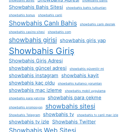
showbahis adres
showbahis bahis
Showbahis Bahis Sitesi
showbahis bahis tutkunları
showbahis bonus
showbahis canli
Showbahis Canlı Bahis
showbahis canlı destek
showbahis casino sitesi
showbahis com
showbahis girisi
showbahis giris yap
Showbahis Giriş
Showbahis Giriş Adresi
showbahis güncel adresi
showbahis güvenilir mi
showbahis instagram
showbahis kayit
showbahis kaç oldu
showbahis kullanıcı yorumları
showbahis maç izleme
showbahis mobil uygulama
showbahis para çekme
showbahis para yatırma
showbahis sitesi
showbahis promosyon
showbahis tv
Showbahis Telegram
showbahis tv canli maç izle
showbahis tv izle
Showbahis Twitter
Showbahis Web Sitesi