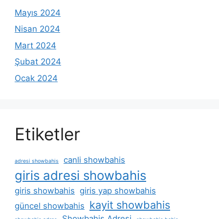
Mayıs 2024
Nisan 2024
Mart 2024
Şubat 2024
Ocak 2024
Etiketler
canli showbahis
adresi showbahis
giris adresi showbahis
giris showbahis
giris yap showbahis
kayit showbahis
güncel showbahis
Showbahis Adresi