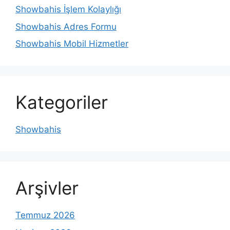
Showbahis İşlem Kolaylığı
Showbahis Adres Formu
Showbahis Mobil Hizmetler
Kategoriler
Showbahis
Arşivler
Temmuz 2026