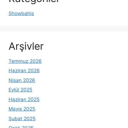
Showbahis
Arşivler
Temmuz 2026
Haziran 2026
Nisan 2026
Eylül 2025
Haziran 2025
Mayıs 2025
Şubat 2025