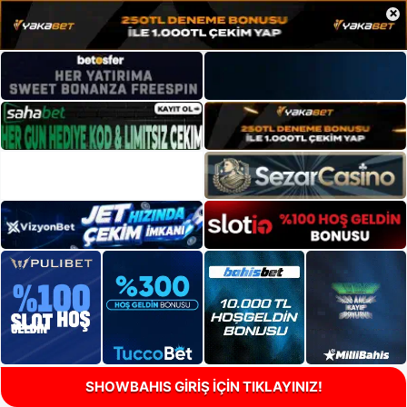
×
SHOWBAHIS GİRİŞ İÇİN TIKLAYINIZ!