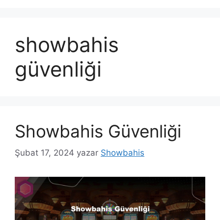
showbahis
güvenliği
Showbahis Güvenliği
Şubat 17, 2024
yazar
Showbahis