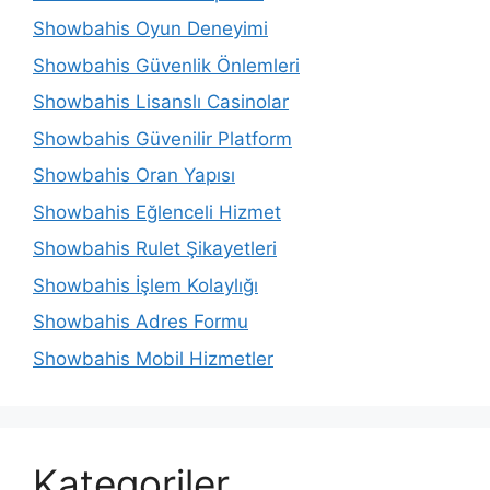
Showbahis Oyun Deneyimi
Showbahis Güvenlik Önlemleri
Showbahis Lisanslı Casinolar
Showbahis Güvenilir Platform
Showbahis Oran Yapısı
Showbahis Eğlenceli Hizmet
Showbahis Rulet Şikayetleri
Showbahis İşlem Kolaylığı
Showbahis Adres Formu
Showbahis Mobil Hizmetler
Kategoriler