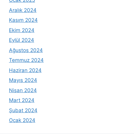
Ocak 2025
Aralık 2024
Kasım 2024
Ekim 2024
Eylül 2024
Ağustos 2024
Temmuz 2024
Haziran 2024
Mayıs 2024
Nisan 2024
Mart 2024
Şubat 2024
Ocak 2024