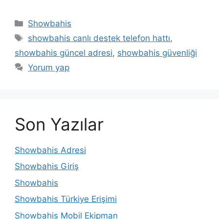
Kategoriler
Showbahis
Etiketler
showbahis canlı destek telefon hattı
,
showbahis güncel adresi
,
showbahis güvenliği
Yorum yap
Son Yazılar
Showbahis Adresi
Showbahis Giriş
Showbahis
Showbahis Türkiye Erişimi
Showbahis Mobil Ekipman