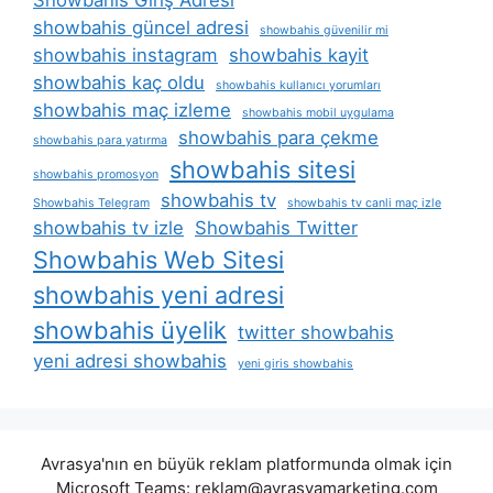
Showbahis Giriş Adresi
showbahis güncel adresi
showbahis güvenilir mi
showbahis instagram
showbahis kayit
showbahis kaç oldu
showbahis kullanıcı yorumları
showbahis maç izleme
showbahis mobil uygulama
showbahis para çekme
showbahis para yatırma
showbahis sitesi
showbahis promosyon
showbahis tv
Showbahis Telegram
showbahis tv canli maç izle
showbahis tv izle
Showbahis Twitter
Showbahis Web Sitesi
showbahis yeni adresi
showbahis üyelik
twitter showbahis
yeni adresi showbahis
yeni giris showbahis
Avrasya'nın en büyük reklam platformunda olmak için
Microsoft Teams:
reklam@avrasyamarketing.com