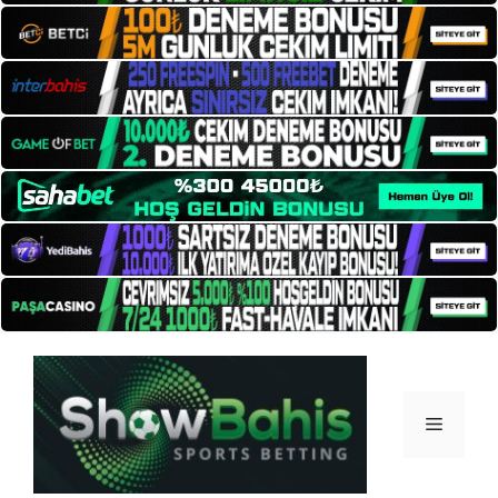
İçeriğe
atla
Menü