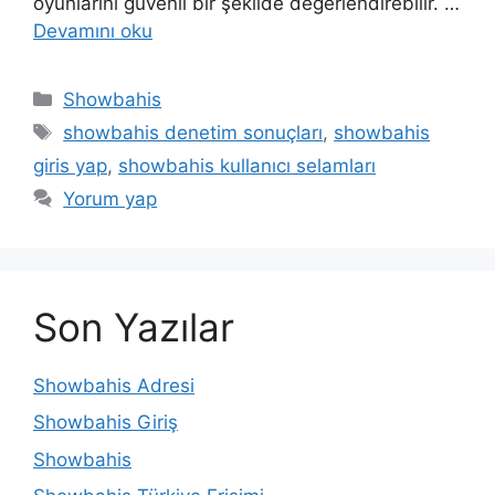
oyunlarını güvenli bir şekilde değerlendirebilir. …
Devamını oku
Kategoriler
Showbahis
Etiketler
showbahis denetim sonuçları
,
showbahis
giris yap
,
showbahis kullanıcı selamları
Yorum yap
Son Yazılar
Showbahis Adresi
Showbahis Giriş
Showbahis