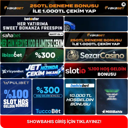
×
SHOWBAHIS GİRİŞ İÇİN TIKLAYINIZ!