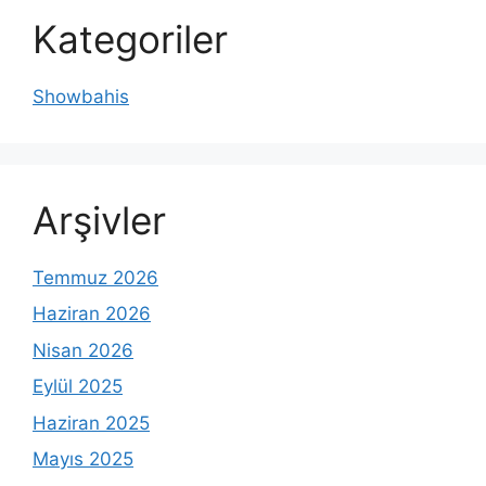
Kategoriler
Showbahis
Arşivler
Temmuz 2026
Haziran 2026
Nisan 2026
Eylül 2025
Haziran 2025
Mayıs 2025