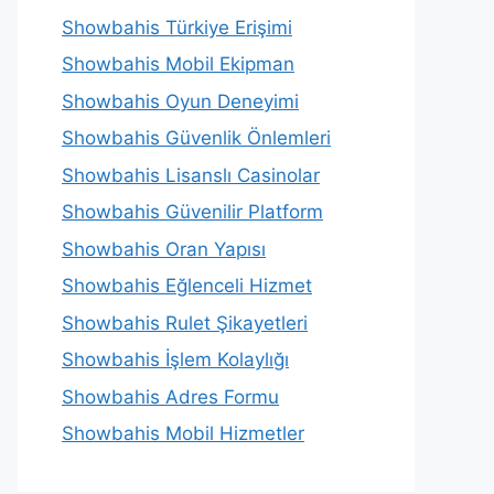
Showbahis Türkiye Erişimi
Showbahis Mobil Ekipman
Showbahis Oyun Deneyimi
Showbahis Güvenlik Önlemleri
Showbahis Lisanslı Casinolar
Showbahis Güvenilir Platform
Showbahis Oran Yapısı
Showbahis Eğlenceli Hizmet
Showbahis Rulet Şikayetleri
Showbahis İşlem Kolaylığı
Showbahis Adres Formu
Showbahis Mobil Hizmetler