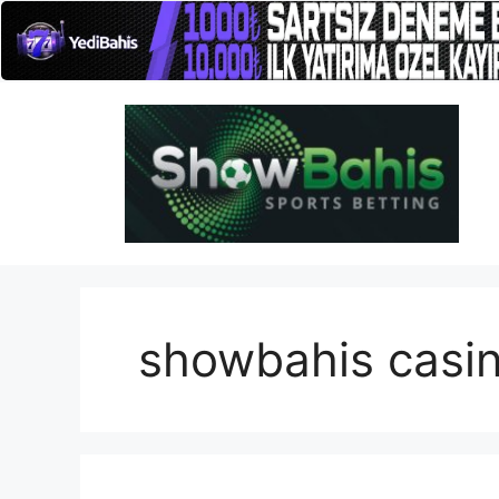
İçeriğe
atla
showbahis casi