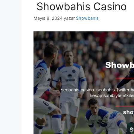
Showbahis Casino
Mayıs 8, 2024
yazar
Showbahis