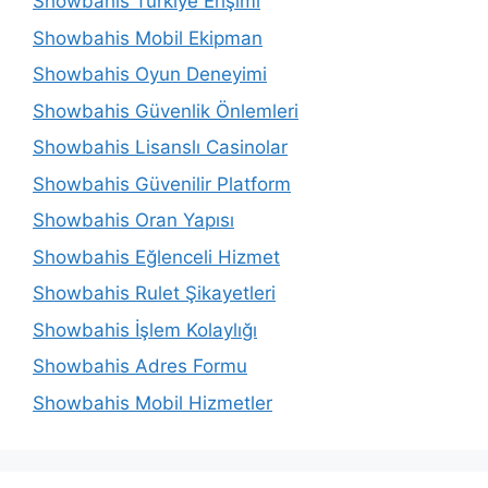
Showbahis Türkiye Erişimi
Showbahis Mobil Ekipman
Showbahis Oyun Deneyimi
Showbahis Güvenlik Önlemleri
Showbahis Lisanslı Casinolar
Showbahis Güvenilir Platform
Showbahis Oran Yapısı
Showbahis Eğlenceli Hizmet
Showbahis Rulet Şikayetleri
Showbahis İşlem Kolaylığı
Showbahis Adres Formu
Showbahis Mobil Hizmetler