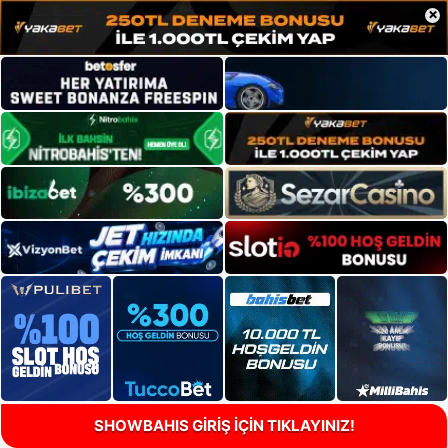
×
SHOWBAHIS GİRİŞ İÇİN TIKLAYINIZ!