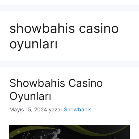
showbahis casino
oyunları
Showbahis Casino
Oyunları
Mayıs 15, 2024
yazar
Showbahis