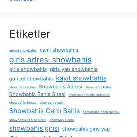
Etiketler
canli showbahis
adresi showbahis
giris adresi showbahis
giris showbahis
giris yap showbahis
kayit showbahis
güncel showbahis
Showbahis Adresi
showbahis adres
showbahis bahis
Showbahis Bahis Sitesi
showbahis bahis tutkunları
showbahis bonus
showbahis canli
Showbahis Canlı Bahis
showbahis canlı destek
showbahis casino sitesi
showbahis com
showbahis girisi
showbahis giris yap