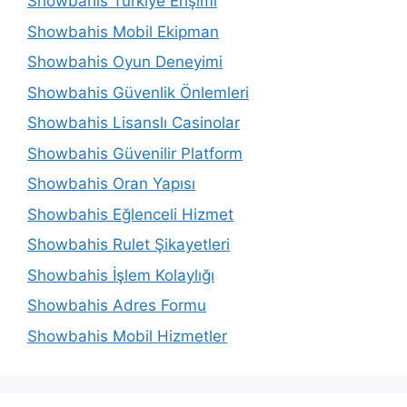
Showbahis Türkiye Erişimi
Showbahis Mobil Ekipman
Showbahis Oyun Deneyimi
Showbahis Güvenlik Önlemleri
Showbahis Lisanslı Casinolar
Showbahis Güvenilir Platform
Showbahis Oran Yapısı
Showbahis Eğlenceli Hizmet
Showbahis Rulet Şikayetleri
Showbahis İşlem Kolaylığı
Showbahis Adres Formu
Showbahis Mobil Hizmetler