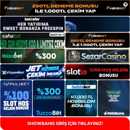
×
SHOWBAHIS GİRİŞ İÇİN TIKLAYINIZ!