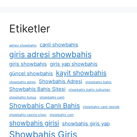
Etiketler
canli showbahis
adresi showbahis
giris adresi showbahis
giris showbahis
giris yap showbahis
kayit showbahis
güncel showbahis
Showbahis Adresi
showbahis adres
showbahis bahis
Showbahis Bahis Sitesi
showbahis bahis tutkunları
showbahis bonus
showbahis canli
Showbahis Canlı Bahis
showbahis canlı destek
showbahis casino sitesi
showbahis com
showbahis girisi
showbahis giris yap
Showbahis Giriş