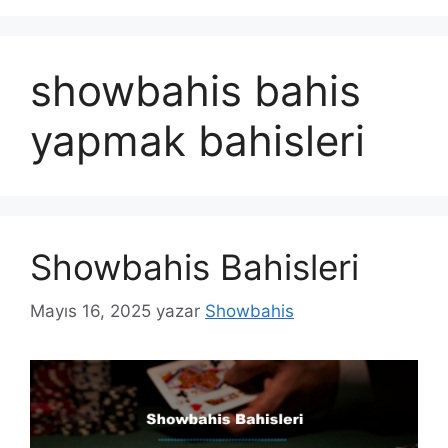
showbahis bahis
yapmak bahisleri
Showbahis Bahisleri
Mayıs 16, 2025
yazar
Showbahis