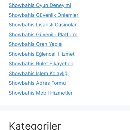
Showbahis Oyun Deneyimi
Showbahis Güvenlik Önlemleri
Showbahis Lisanslı Casinolar
Showbahis Güvenilir Platform
Showbahis Oran Yapısı
Showbahis Eğlenceli Hizmet
Showbahis Rulet Şikayetleri
Showbahis İşlem Kolaylığı
Showbahis Adres Formu
Showbahis Mobil Hizmetler
Kategoriler