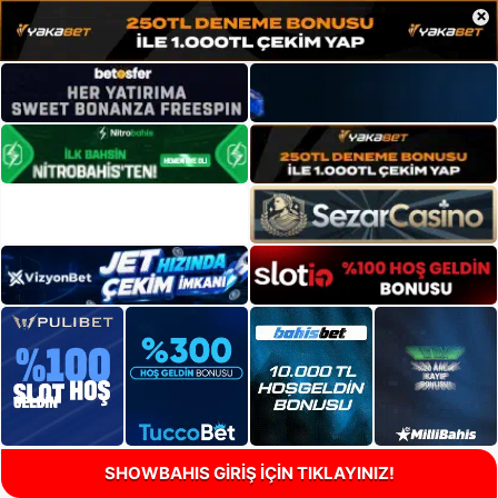
×
SHOWBAHIS GİRİŞ İÇİN TIKLAYINIZ!