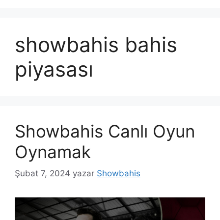
showbahis bahis
piyasası
Showbahis Canlı Oyun
Oynamak
Şubat 7, 2024
yazar
Showbahis