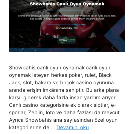
Showbahis canlı oyun oynamak canlı oyun
oynamak isteyen herkes poker, rulet, Black
Jack, slot, bakara ve birçok casino oyununa
anında erişim imkânına sahiptir. Bu arka plana
karşı, giderek daha fazla insan yardım arıyor.
Canlı casino kategorisine ek olarak slotlar, e-
sporlar, Zeplin, loto ve daha fazlası da mevcut.
Ayrıca Showbahis ana sayfasından özel oyun
kategorilerine de …
Devamını oku