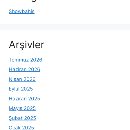
Showbahis
Arşivler
Temmuz 2026
Haziran 2026
Nisan 2026
Eylül 2025
Haziran 2025
Mayıs 2025
Şubat 2025
Ocak 2025