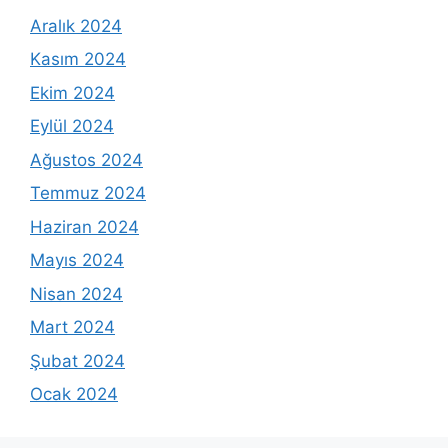
Aralık 2024
Kasım 2024
Ekim 2024
Eylül 2024
Ağustos 2024
Temmuz 2024
Haziran 2024
Mayıs 2024
Nisan 2024
Mart 2024
Şubat 2024
Ocak 2024