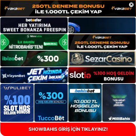
×
SHOWBAHIS GİRİŞ İÇİN TIKLAYINIZ!