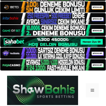
İçeriğe
atla
Menü