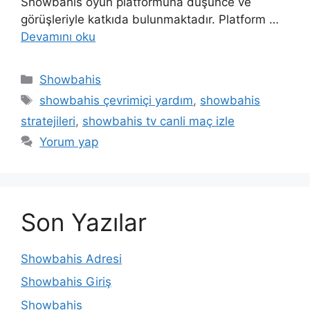
Showbahis oyun platformuna düşünce ve
görüşleriyle katkıda bulunmaktadır. Platform …
Devamını oku
Kategoriler
Showbahis
Etiketler
showbahis çevrimiçi yardım
,
showbahis
stratejileri
,
showbahis tv canli maç izle
Yorum yap
Son Yazılar
Showbahis Adresi
Showbahis Giriş
Showbahis