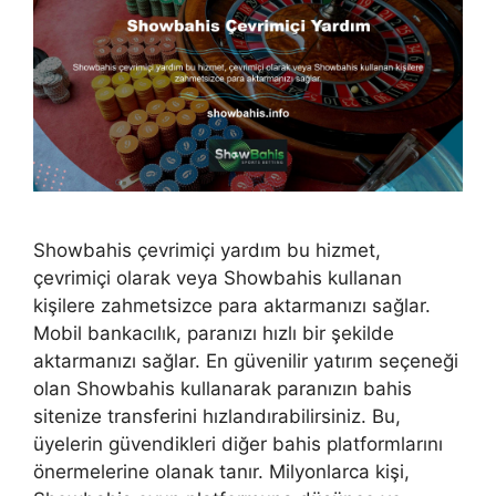
Showbahis çevrimiçi yardım bu hizmet,
çevrimiçi olarak veya Showbahis kullanan
kişilere zahmetsizce para aktarmanızı sağlar.
Mobil bankacılık, paranızı hızlı bir şekilde
aktarmanızı sağlar. En güvenilir yatırım seçeneği
olan Showbahis kullanarak paranızın bahis
sitenize transferini hızlandırabilirsiniz. Bu,
üyelerin güvendikleri diğer bahis platformlarını
önermelerine olanak tanır. Milyonlarca kişi,