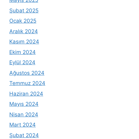
Mayıs 2025
Şubat 2025
Ocak 2025
Aralık 2024
Kasım 2024
Ekim 2024
Eylül 2024
Ağustos 2024
Temmuz 2024
Haziran 2024
Mayıs 2024
Nisan 2024
Mart 2024
Şubat 2024