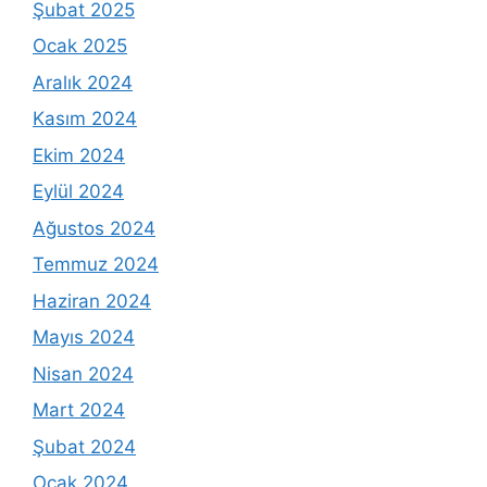
Şubat 2025
Ocak 2025
Aralık 2024
Kasım 2024
Ekim 2024
Eylül 2024
Ağustos 2024
Temmuz 2024
Haziran 2024
Mayıs 2024
Nisan 2024
Mart 2024
Şubat 2024
Ocak 2024