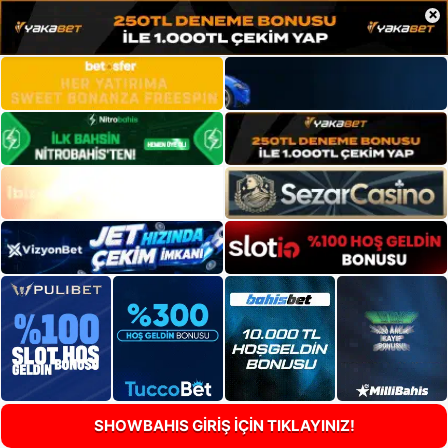
×
SHOWBAHIS GİRİŞ İÇİN TIKLAYINIZ!