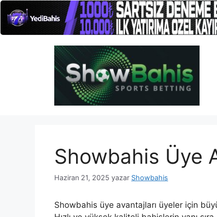
İçeriğe
atla
Showbahis Üye Av
Haziran 21, 2025
yazar
Showbahis
Showbahis üye avantajları üyeler için büyü
Hızlı ve yüksek kaliteli bahislerin yanı sıra