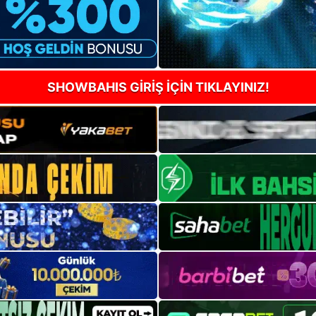
SHOWBAHIS GİRİŞ İÇİN TIKLAYINIZ!