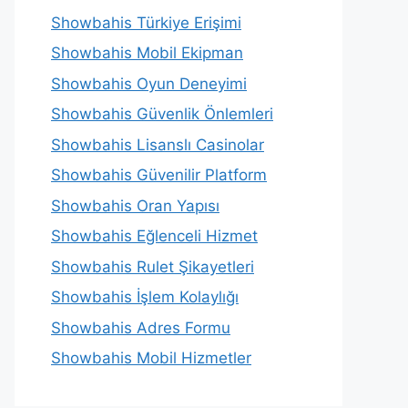
Showbahis Türkiye Erişimi
Showbahis Mobil Ekipman
Showbahis Oyun Deneyimi
Showbahis Güvenlik Önlemleri
Showbahis Lisanslı Casinolar
Showbahis Güvenilir Platform
Showbahis Oran Yapısı
Showbahis Eğlenceli Hizmet
Showbahis Rulet Şikayetleri
Showbahis İşlem Kolaylığı
Showbahis Adres Formu
Showbahis Mobil Hizmetler