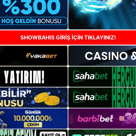
SHOWBAHIS GİRİŞ İÇİN TIKLAYINIZ!