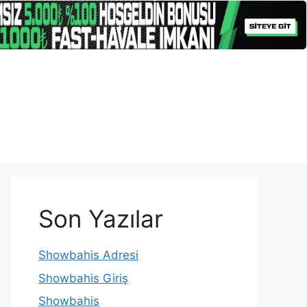
Son Yazılar
Showbahis Adresi
Showbahis Giriş
Showbahis