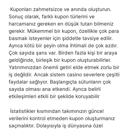
Kuponları zahmetsizce ve anında oluşturun.
Sonuç olarak, farklı kupon türlerini ve
harcamanız gereken en düşük tutarı bilmeniz
gerekir. Mükemmel bir kupon, özellikle çok para
basmak isteyenler için şiddetle tavsiye edilir.
Ayrıca kötü bir şeyin olma ihtimali de çok azdır.
Çok sayıda şans var. Birden fazla kişi bir araya
geldiğinde, birleşik bir kupon oluşturabilirler.
Yatırımınızdan önemli getiri elde etmek zorlu bir
iş değildir. Ancak sistem casino severlere çeşitli
faydalar sağlıyor. Başlangıçta sütunların çok
sayıda olması ana etkendi. Ayrıca belirli
etkileşimleri etkili bir şekilde koruyabilir
İstatistikler kısmından takımınızın güncel
verilerini kontrol etmeden kupon oluşturmanız
saçmalıktır. Dolayısıyla iş dünyasına özel