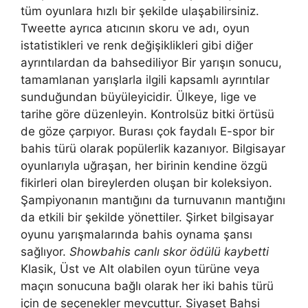
tüm oyunlara hızlı bir şekilde ulaşabilirsiniz.
Tweette ayrıca atıcının skoru ve adı, oyun
istatistikleri ve renk değişiklikleri gibi diğer
ayrıntılardan da bahsediliyor Bir yarışın sonucu,
tamamlanan yarışlarla ilgili kapsamlı ayrıntılar
sunduğundan büyüleyicidir. Ülkeye, lige ve
tarihe göre düzenleyin. Kontrolsüz bitki örtüsü
de göze çarpıyor. Burası çok faydalı E-spor bir
bahis türü olarak popülerlik kazanıyor. Bilgisayar
oyunlarıyla uğraşan, her birinin kendine özgü
fikirleri olan bireylerden oluşan bir koleksiyon.
Şampiyonanın mantığını da turnuvanın mantığını
da etkili bir şekilde yönettiler. Şirket bilgisayar
oyunu yarışmalarında bahis oynama şansı
sağlıyor.
Showbahis canlı skor ödülü kaybetti
Klasik, Üst ve Alt olabilen oyun türüne veya
maçın sonucuna bağlı olarak her iki bahis türü
için de seçenekler mevcuttur. Siyaset Bahsi