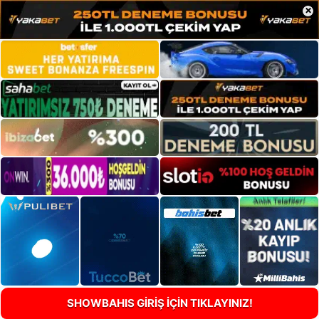
×
SHOWBAHIS GİRİŞ İÇİN TIKLAYINIZ!