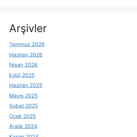
Arşivler
Temmuz 2026
Haziran 2026
Nisan 2026
Eylül 2025
Haziran 2025
Mayıs 2025
Şubat 2025
Ocak 2025
Aralık 2024
Kasım 2024