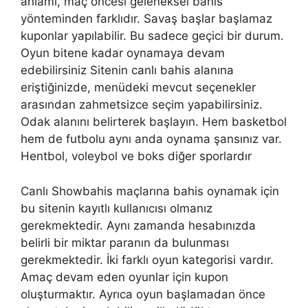
anlamı, maç öncesi geleneksel bahis
yönteminden farklıdır. Savaş başlar başlamaz
kuponlar yapılabilir. Bu sadece geçici bir durum.
Oyun bitene kadar oynamaya devam
edebilirsiniz Sitenin canlı bahis alanına
eriştiğinizde, menüdeki mevcut seçenekler
arasından zahmetsizce seçim yapabilirsiniz.
Odak alanını belirterek başlayın. Hem basketbol
hem de futbolu aynı anda oynama şansınız var.
Hentbol, ​​voleybol ve boks diğer sporlardır
Canlı Showbahis maçlarına bahis oynamak için
bu sitenin kayıtlı kullanıcısı olmanız
gerekmektedir. Aynı zamanda hesabınızda
belirli bir miktar paranın da bulunması
gerekmektedir. İki farklı oyun kategorisi vardır.
Amaç devam eden oyunlar için kupon
oluşturmaktır. Ayrıca oyun başlamadan önce