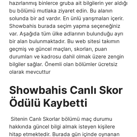
hazırlanmış binlerce gruba ait bilgilerin yer aldığı
bu bölümü mutlaka ziyaret edin. Bu alanın
solunda bir ad vardır. En ünlü yarışmaları içerir.
Showbahis burada seçim yapma seçeneğiniz
var. Aşağıda tüm ülke adlarının bulunduğu ayrı
bir alan bulunmaktadır. Bu web sitesi takımın
geçmiş ve güncel maçları, skorları, puan
durumları ve kadrosu dahil olmak üzere zengin
bilgiler sağlar. Önemli olan bölümler ücretsiz
olarak mevcuttur
Showbahis Canlı Skor
Ödülü Kaybetti
Sitenin Canlı Skorlar bölümü maç durumu
hakkında güncel bilgi almak isteyen kişilere
hitap etmektedir. Burada gün içinde oynanan