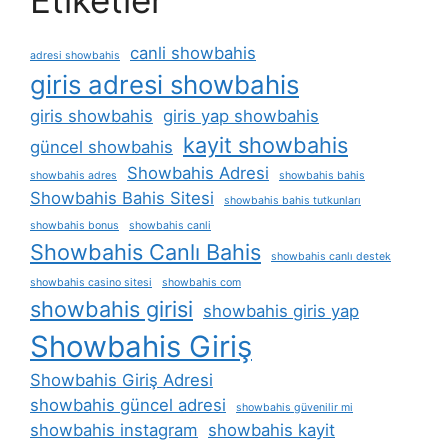
canli showbahis
adresi showbahis
giris adresi showbahis
giris showbahis
giris yap showbahis
kayit showbahis
güncel showbahis
Showbahis Adresi
showbahis adres
showbahis bahis
Showbahis Bahis Sitesi
showbahis bahis tutkunları
showbahis bonus
showbahis canli
Showbahis Canlı Bahis
showbahis canlı destek
showbahis casino sitesi
showbahis com
showbahis girisi
showbahis giris yap
Showbahis Giriş
Showbahis Giriş Adresi
showbahis güncel adresi
showbahis güvenilir mi
showbahis instagram
showbahis kayit