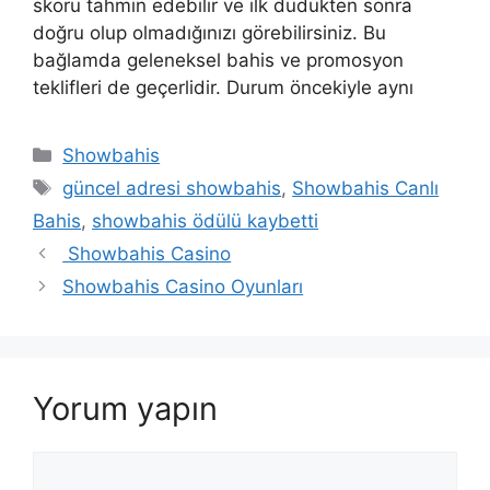
skoru tahmin edebilir ve ilk düdükten sonra
doğru olup olmadığınızı görebilirsiniz. Bu
bağlamda geleneksel bahis ve promosyon
teklifleri de geçerlidir. Durum öncekiyle aynı
Kategoriler
Showbahis
Etiketler
güncel adresi showbahis
,
Showbahis Canlı
Bahis
,
showbahis ödülü kaybetti
Showbahis Casino
Showbahis Casino Oyunları
Yorum yapın
Yorum