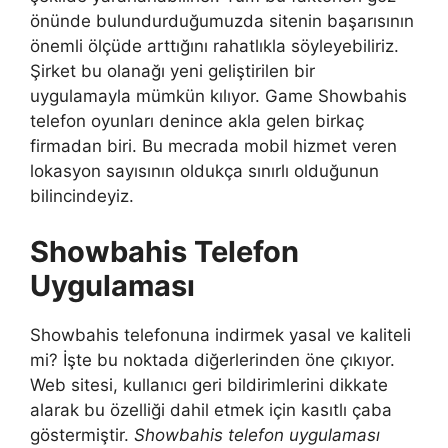
önünde bulundurduğumuzda sitenin başarısının
önemli ölçüde arttığını rahatlıkla söyleyebiliriz.
Şirket bu olanağı yeni geliştirilen bir
uygulamayla mümkün kılıyor. Game Showbahis
telefon oyunları denince akla gelen birkaç
firmadan biri. Bu mecrada mobil hizmet veren
lokasyon sayısının oldukça sınırlı olduğunun
bilincindeyiz.
Showbahis Telefon
Uygulaması
Showbahis telefonuna indirmek yasal ve kaliteli
mi? İşte bu noktada diğerlerinden öne çıkıyor.
Web sitesi, kullanıcı geri bildirimlerini dikkate
alarak bu özelliği dahil etmek için kasıtlı çaba
göstermiştir.
Showbahis telefon uygulaması