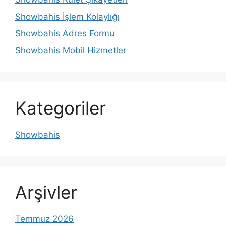
Showbahis İşlem Kolaylığı
Showbahis Adres Formu
Showbahis Mobil Hizmetler
Kategoriler
Showbahis
Arşivler
Temmuz 2026