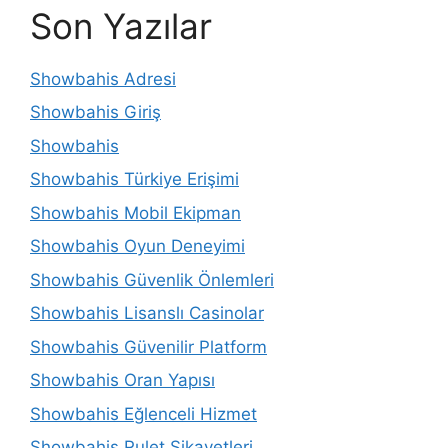
Son Yazılar
Showbahis Adresi
Showbahis Giriş
Showbahis
Showbahis Türkiye Erişimi
Showbahis Mobil Ekipman
Showbahis Oyun Deneyimi
Showbahis Güvenlik Önlemleri
Showbahis Lisanslı Casinolar
Showbahis Güvenilir Platform
Showbahis Oran Yapısı
Showbahis Eğlenceli Hizmet
Showbahis Rulet Şikayetleri