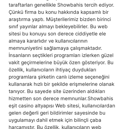
taraftarları genellikle Showbahis tercih ediyor.
Çünkü firma bu konu hakkında kapsamlı bir
araştırma yaptı. Müşterilerimiz bizden birinci
sınıf yayınlar almayı bekleyebilirler. Bu web
sitesi bu konuyu son derece ciddiyetle ele
almaya kararlıdır ve kullanıcılarının
memnuniyetini sağlamaya çalışmaktadır.
İnsanların seçtikleri programları izlerken güzel
vakit geçirmelerine büyük özen gösteriyor. Bu
özellik, kullanıcıların ihtiyaç duydukları
programlara şirketin canlı izleme seçeneğini
kullanarak hızlı bir şekilde erişmelerine olanak
tanıyor. Bu sayede site üzerinden aldıkları
hizmetten son derece memnunlar.Showbahis
eşit casino altyapısı Web sitesi, kullanıcılardan
gelen değerli geri bildirimler sayesinde bu
uygulamayı dahil etmek için bilinçli çaba
harcamıştır. Bu özellik, kullanıcıların web