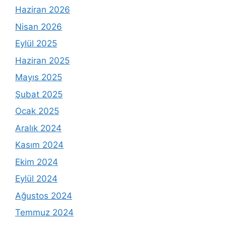
Haziran 2026
Nisan 2026
Eylül 2025
Haziran 2025
Mayıs 2025
Şubat 2025
Ocak 2025
Aralık 2024
Kasım 2024
Ekim 2024
Eylül 2024
Ağustos 2024
Temmuz 2024