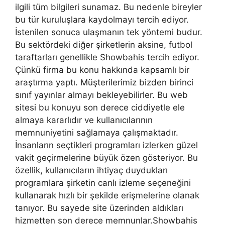
ilgili tüm bilgileri sunamaz. Bu nedenle bireyler
bu tür kuruluşlara kaydolmayı tercih ediyor.
İstenilen sonuca ulaşmanın tek yöntemi budur.
Bu sektördeki diğer şirketlerin aksine, futbol
taraftarları genellikle Showbahis tercih ediyor.
Çünkü firma bu konu hakkında kapsamlı bir
araştırma yaptı. Müşterilerimiz bizden birinci
sınıf yayınlar almayı bekleyebilirler. Bu web
sitesi bu konuyu son derece ciddiyetle ele
almaya kararlıdır ve kullanıcılarının
memnuniyetini sağlamaya çalışmaktadır.
İnsanların seçtikleri programları izlerken güzel
vakit geçirmelerine büyük özen gösteriyor. Bu
özellik, kullanıcıların ihtiyaç duydukları
programlara şirketin canlı izleme seçeneğini
kullanarak hızlı bir şekilde erişmelerine olanak
tanıyor. Bu sayede site üzerinden aldıkları
hizmetten son derece memnunlar.Showbahis