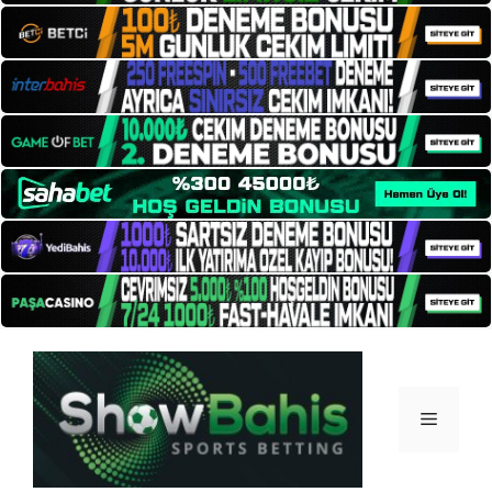
İçeriğe
atla
Menü