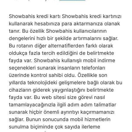
Showbahis kredi kartı Showbahis kredi kartınızı
kullanarak hesabınıza para aktarmanıza olanak
tanır. Bu özellik Showbahis kullanıcılarının
dengelerini hızlı bir şekilde artırmalarını sağlar.
Bu rotanın diğer alternatiflerden farklı olarak
oldukça fazla tercih edildiğini de belirtmekte
fayda var. Showbahis kullanışlı mobil indirme
seçenekleri sunarak insanların telefonları
üzerinde kontrol sahibi oldu. Özellikle son
yıllarda teknolojideki gelişmelere bağlı olarak bu
cihazların giderek yaygınlaştığını belirtmekte
fayda var. Bu web sitesi size görevi nasıl
tamamlayacağınızla ilgili adım adım talimatlar
sunarak hiçbir önemli ayrıntıyı kaçırmamanızı
sağlar. Bunun sonucunda mobil hizmetlerin
sunulma biçiminde çok sayıda ilerleme