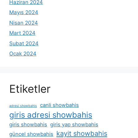
Haziran 2024
Mayıs 2024
Nisan 2024
Mart 2024
Şubat 2024
Ocak 2024
Etiketler
canli showbahis
adresi showbahis
giris adresi showbahis
giris showbahis
giris yap showbahis
kayit showbahis
güncel showbahis